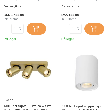
Deliverytime
Deliverytime
DKK 1.799,95
DKK 199,95
Inkl. Moms
Inkl. Moms
På lager
På lager
Lucide
Spectrum
LED loftsspot - Dim to warm -
LED loft spot vippelig -
GU10 - 3x5W 2200K/3000K -
Chloe hvid - GU10 fatning