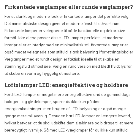
Firkantede væglamper eller runde væglamper?
For et slankt og moderne look er firkantede lamper det perfekte valg.
Det minimalistiske design giver et moderne finish til ethvert rum.
Firkantede lamper er velegnede til både funktionelle og dekorative
formål. Ikke alene passer disse LED-lamper perfekt til et moderne
interiør eller et interiør med en minimalistisk stil, firkantede lamper er
også meget velegnede som stilfuld, slank belysning i forretningslokaler
Væglamper med et rundt design er faktisk ideelle til at skabe en
stemningsfuld atmosfære. Vælg en rund version med blødt hvidt lys for
at skabe en varm og hyggelig atmosfære.
Loftslamper LED: energieffektive og holdbare
Fordi LED-lamper er meget mere energieffektive end de gammeldags
halogen- og glødelamper, sparer du ikke kun på dine
energiomkostninger, men brugen af LED-belysning er også mange
gange mere miljøvenlig. Desuden har LED-lamper en længere levetid,
hvilket betyder, at du skal udskifte dem sjældnere og bidrage til et mer
bæredygtigt livsmiljø. Så med LED-væglamper får du ikke kun stilfuld