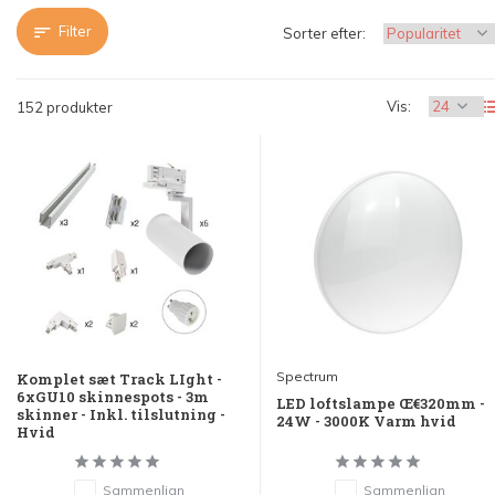
Filter
Sorter efter:
Vis:
152 produkter
Spectrum
Komplet sæt Track LIght -
6xGU10 skinnespots - 3m
LED loftslampe Œ€320mm -
skinner - Inkl. tilslutning -
24W - 3000K Varm hvid
Hvid
Sammenlign
Sammenlign