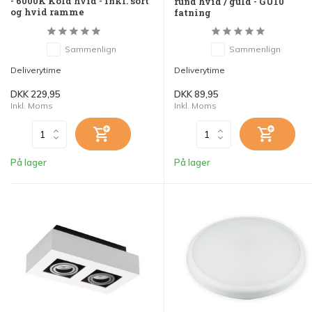
- 6000K Kold hvid - inkl. sort
rund hvid / guld - GU10
og hvid ramme
fatning
Sammenlign
Sammenlign
Deliverytime
Deliverytime
DKK 229,95
DKK 89,95
Inkl. Moms
Inkl. Moms
På lager
På lager