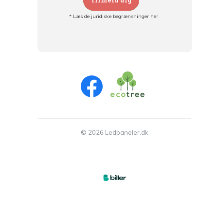
Tilmeld dig
* Læs de juridiske begrænsninger her.
Tilmeld dig og:
- Hold dig informeret om alle kampagner
- Få personlige tilbud
- Læs om den seneste udvikling
© 2026 Ledpaneler.dk