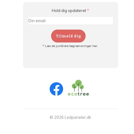
Hold dig opdateret
*
Tilmeld dig
* Læs de juridiske begrænsninger her.
Tilmeld dig og:
- Hold dig informeret om alle kampagner
- Få personlige tilbud
- Læs om den seneste udvikling
© 2026 Ledpaneler.dk