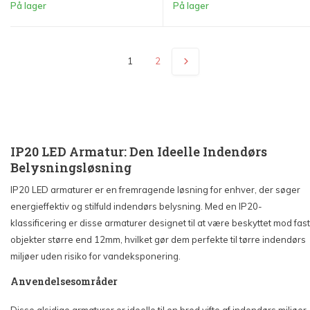
På lager
På lager
1
2
IP20 LED Armatur: Den Ideelle Indendørs
Belysningsløsning
IP20 LED armaturer er en fremragende løsning for enhver, der søger
energieffektiv og stilfuld indendørs belysning. Med en IP20-
klassificering er disse armaturer designet til at være beskyttet mod fas
objekter større end 12mm, hvilket gør dem perfekte til tørre indendørs
miljøer uden risiko for vandeksponering.
Anvendelsesområder
Disse alsidige armaturer er ideelle til en bred vifte af indendørs miljøer,