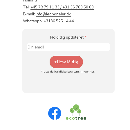
Holland
Tel:
+45 78 79 11 33 / +31 36 760 50 69
E-mail:
info@ledpaneler.dk
Whatsapp: +3136 525 14 44
Hold dig opdateret
*
Tilmeld dig
* Læs de juridiske begrænsninger her.
Tilmeld dig og:
- Hold dig informeret om alle kampagner
- Få personlige tilbud
- Læs om den seneste udvikling