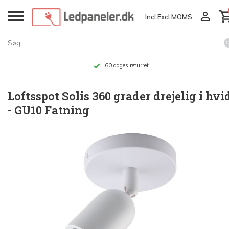
Incl.
Excl.
MOMS
Op til 10 års garanti
Loftsspot Solis 360 grader drejelig i hvi
- GU10 Fatning