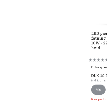
LED pær
fatning
10W - 
hvid
Deliveryti
DKK 19,
Inkl. Moms
Vis
Ikke på la