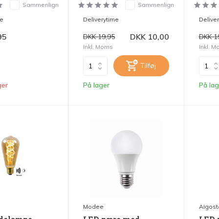
Sammenlign
Sammenlign
me
Deliverytime
Delive
95
DKK 10,00
DKK 19,95
DKK 1
Inkl. Moms
Inkl. 
Tilføj
ger
På lager
På lag
Modee
Aigost