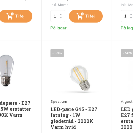
Inkl. Moms
Inkl. 
Tilføj
Tilføj
På lager
På lag
- 50%
- 50%
Spectrum
Aigost
depære - E27
,5W erstatter
LED-pære G45 - E27
LED 
000K Varm
fatning - 1W
E27 
glødetråd - 3000K
ersta
Varm hvid
3000