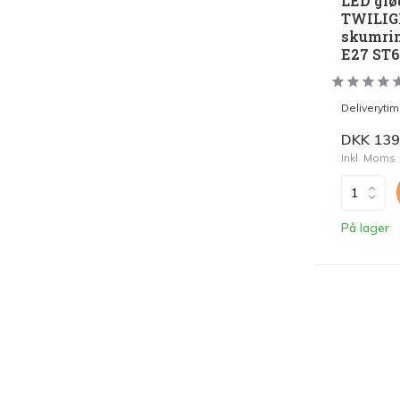
LED glø
TWILIG
skumrin
E27 ST
Deliveryti
DKK 139
Inkl. Moms
På lager