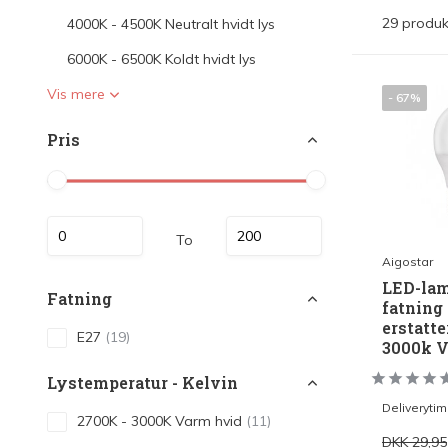
LED Lysstofrør
29 produk
4000K - 4500K Neutralt hvidt lys
LED High Bay Industrilamper
6000K - 6500K Koldt hvidt lys
LED Projektørlamper
Vis mere
- 67%
LED Udendørsbelysning
Pris
LED Smart Belysning
LED-strips og LED Lysslanger
Installationsmateriale og tilbehør
To
Aigostar
Udsalgs produkter
LED-lam
Fatning
fatning
erstatte
E27
(19)
3000k V
Lystemperatur - Kelvin
Deliveryti
2700K - 3000K Varm hvid
(11)
DKK 29,95