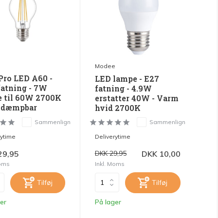
Modee
Pro LED A60 -
LED lampe - E27
fatning - 7W
fatning - 4.9W
e til 60W 2700K
erstatter 40W - Varm
 dæmpbar
hvid 2700K
Sammenlign
Sammenlign
rytime
Deliverytime
29,95
DKK 10,00
DKK 29,95
Moms
Inkl. Moms
Tilføj
Tilføj
er
På lager