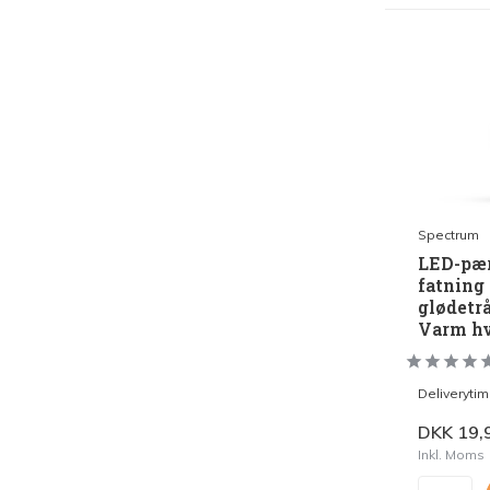
Spectrum
LED-pær
fatning
glødetr
Varm h
Deliveryti
DKK 19,
Inkl. Moms