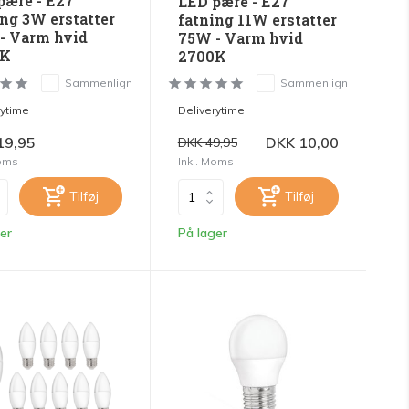
pære - E27
LED pære - E27
ing 3W erstatter
fatning 11W erstatter
- Varm hvid
75W - Varm hvid
0K
2700K
Sammenlign
Sammenlign
rytime
Deliverytime
19,95
DKK 10,00
DKK 49,95
Moms
Inkl. Moms
Tilføj
Tilføj
er
På lager