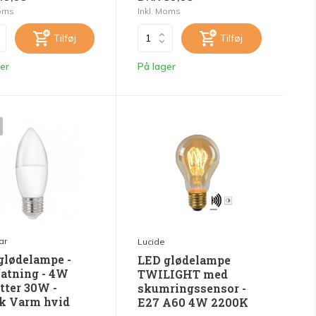
Moms
Inkl. Moms
Tilføj
Tilføj
er
På lager
ar
Lucide
glødelampe -
LED glødelampe
fatning - 4W
TWILIGHT med
tter 30W -
skumringssensor -
k Varm hvid
E27 A60 4W 2200K