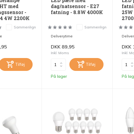
delampe
LED pære med
LED 
HT med
dag/natsensor - E27
fatn
gssensor -
fatning - 8.8W 4000K
25W 
64 4W 2200K
270
Sammenlign
Sammenlign
me
Deliverytime
Delive
,95
DKK 89,95
DKK 
Inkl. Moms
Inkl. 
Tilføj
Tilføj
På lager
På lag