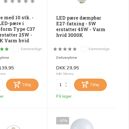
 med 10 stk. -
LED pære dæmpbar
LED-pære i
E27-fatning - 5W
eform Type C37
erstatter 45W - Varm
rstatter 25W -
hvid 3000K
K Varm hvid
Sammenlign
Sammenlign
rytime
Deliverytime
139,95
DKK 29,95
Moms
Inkl. Moms
Tilføj
Tilføj
er
På lager
- 67%