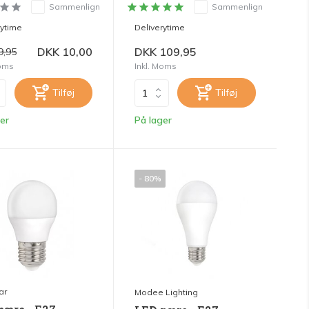
Sammenlign
Sammenlign
rytime
Deliverytime
DKK 10,00
DKK 109,95
9,95
Moms
Inkl. Moms
Tilføj
Tilføj
er
På lager
- 80%
ar
Modee Lighting