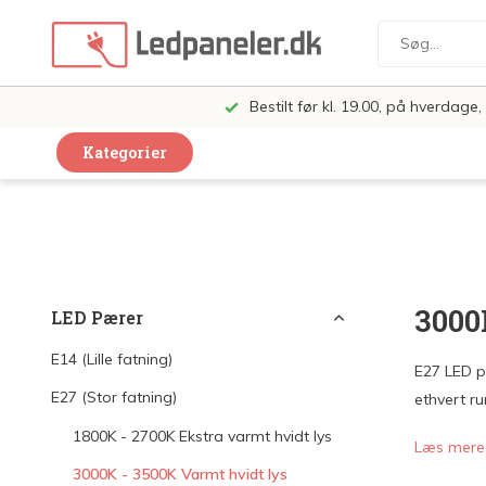
Bestilt før kl. 19.00, på hverdag
Kategorier
Dekorative Design Lamper
LED Paneler
LED Loft og Væglamper
3000
LED Pærer
LED Spots og lamper
E14 (Lille fatning)
E27 LED p
LED Pærer
E27 (Stor fatning)
ethvert ru
LED Armatur Komplet
1800K - 2700K Ekstra varmt hvidt lys
Læs mer
LED Butiksbelysning
3000K - 3500K Varmt hvidt lys