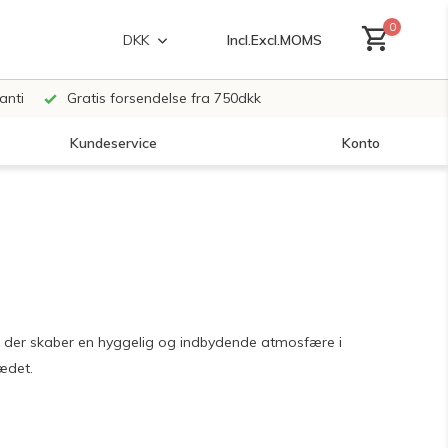
0
Incl.
Excl.
MOMS
DKK
anti
Gratis forsendelse fra 750dkk
Kundeservice
Konto
Opret en konto
Opret en konto
, der skaber en hyggelig og indbydende atmosfære i
sædet.