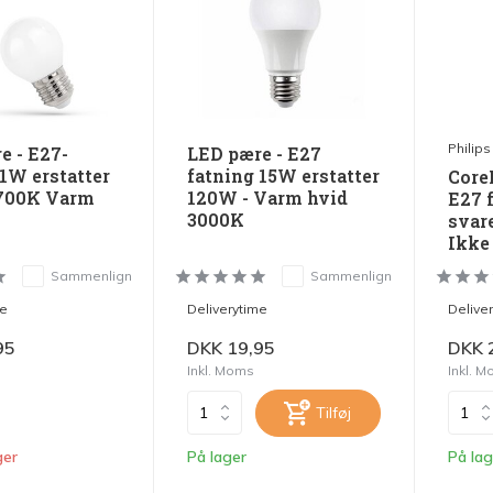
Philips
e - E27-
LED pære - E27
 1W erstatter
fatning 15W erstatter
Core
2700K Varm
120W - Varm hvid
E27 
3000K
svar
Ikke
Sammenlign
Sammenlign
me
Deliverytime
Delive
95
DKK 19,95
DKK 
Inkl. Moms
Inkl. 
Tilføj
ger
På lager
På lag