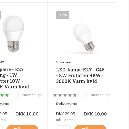
- 67%
rum
Spectrum
pære - E27
LED-lampe E27 - G45
ing - 1W
- 8W erstatter 48W -
tter 10W -
3000K Varm hvid
K Varm hvid
Sammenlign
Sammenlign
rytime
Deliverytime
DKK 10,00
DKK 10,00
9,95
DKK 29,95
Moms
Inkl. Moms