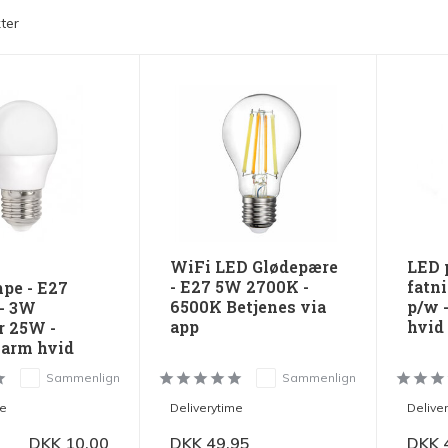
ter
WiFi LED Glødepære
LED 
- E27 5W 2700K -
fatn
pe - E27
6500K Betjenes via
p/w 
 - 3W
app
hvid
r 25W -
arm hvid
Sammenlign
Sammenlign
me
Deliverytime
Delive
DKK 10,00
DKK 49,95
DKK 