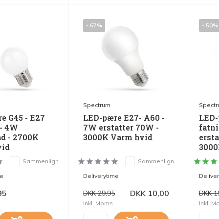
- 67%
- 50%
Spectrum
Spect
e G45 - E27
LED-pære E27- A60 -
LED-
 - 4W
7W erstatter 70W -
fatn
åd - 2700K
3000K Varm hvid
ersta
vid
3000
Sammenlign
Sammenlign
me
Deliverytime
Delive
95
DKK 10,00
DKK 29,95
DKK 1
Inkl. Moms
Inkl. 