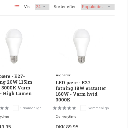
Vis:
Sorter efter:
Aigostar
pære - E27-
ing 20W 115lm
LED pære - E27
- 3000K Varm
fatning 18W erstatter
 - High Lumen
180W - Varm hvid
3000K
Sammenlign
Sammenlign
rytime
Deliverytime
49,95
DKK 89,95