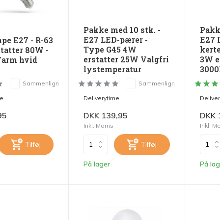
Pakke med 10 stk. -
Pakke
E27 LED-pærer -
E27 
pe E27 - R-63
Type G45 4W
kert
tatter 80W -
erstatter 25W Valgfri
3W e
Varm hvid
lystemperatur
3000
Sammenlign
Sammenlign
me
Deliverytime
Delive
95
DKK 139,95
DKK 
Inkl. Moms
Inkl. 
Tilføj
Tilføj
På lager
På lag