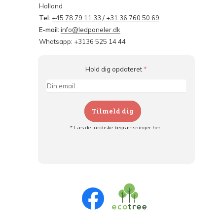
Holland
Tel:
+45 78 79 11 33 / +31 36 760 50 69
E-mail:
info@ledpaneler.dk
Whatsapp: +3136 525 14 44
Hold dig opdateret
*
Tilmeld dig
* Læs de juridiske begrænsninger her.
Tilmeld dig og:
- Hold dig informeret om alle kampagner
- Få personlige tilbud
- Læs om den seneste udvikling