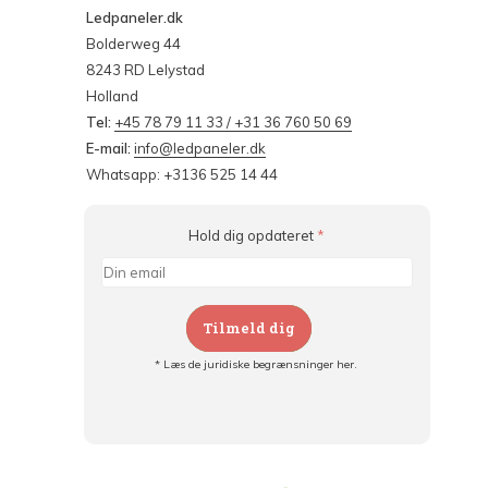
Ledpaneler.dk
Bolderweg 44
8243 RD Lelystad
Holland
Tel:
+45 78 79 11 33 / +31 36 760 50 69
E-mail:
info@ledpaneler.dk
Whatsapp: +3136 525 14 44
Hold dig opdateret
*
Tilmeld dig
* Læs de juridiske begrænsninger her.
Tilmeld dig og:
- Hold dig informeret om alle kampagner
- Få personlige tilbud
- Læs om den seneste udvikling