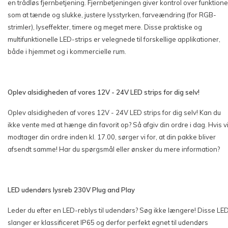
en trådløs fjernbetjening. Fjernbetjeningen giver kontrol over funktione
som at tænde og slukke, justere lysstyrken, farveændring (for RGB-
strimler), lyseffekter, timere og meget mere. Disse praktiske og
multifunktionelle LED-strips er velegnede til forskellige applikationer,
både i hjemmet og i kommercielle rum.
Oplev alsidigheden af vores 12V - 24V LED strips for dig selv!
Oplev alsidigheden af vores 12V - 24V LED strips for dig selv! Kan du
ikke vente med at hænge din favorit op? Så afgiv din ordre i dag. Hvis v
modtager din ordre inden kl. 17.00, sørger vi for, at din pakke bliver
afsendt samme! Har du spørgsmål eller ønsker du mere information?
LED udendørs lysreb 230V Plug and Play
Leder du efter en LED-reblys til udendørs? Søg ikke længere! Disse LE
slanger er klassificeret IP65 og derfor perfekt egnet til udendørs