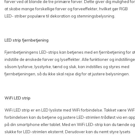
farver ved at blande de tre primære farver. Dette giver dig mulighed for
at skabe mange forskellige farver og farveeffekter, hvilket gør RGB
LED- striber populære til dekoration og stemningsbelysning.
LED strip fjernbetjening
Fjernbetjeningens LED-strips kan betjenes med en fjernbetjening for a
indstille de ønskede farver og lyseffekter. Alle funktioner og indstillinge
såsom lysfarve, lysstyrke, tænd og sluk, kan indstilles og styres med
fjernbetjeningen, så du ikke skal rejse dig for at justere belysningen.
WiFi LED strip
WiFi LED strip er en LED lysliste med WiFi forbindelse. Takket være WiF
forbindelsen kan du betjene og justere LED-strimlen trådløst via en ap
på din smartphone eller tablet. Med en WiFi LED-strip kan du tænde og
slukke for LED-strimlen eksternt. Derudover kan du nemt styre lysets