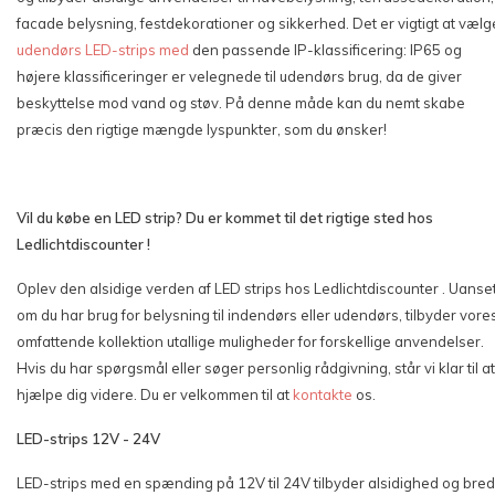
facade belysning, festdekorationer og sikkerhed. Det er vigtigt at vælg
udendørs LED-strips med
den passende IP-klassificering: IP65 og
højere klassificeringer er velegnede til udendørs brug, da de giver
beskyttelse mod vand og støv. På denne måde kan du nemt skabe
præcis den rigtige mængde lyspunkter, som du ønsker!
Vil du købe en LED strip? Du er kommet til det rigtige sted hos
Ledlichtdiscounter !
Oplev den alsidige verden af LED strips hos Ledlichtdiscounter . Uanse
om du har brug for belysning til indendørs eller udendørs, tilbyder vore
omfattende kollektion utallige muligheder for forskellige anvendelser.
Hvis du har spørgsmål eller søger personlig rådgivning, står vi klar til at
hjælpe dig videre. Du er velkommen til at
kontakte
os.
LED-strips 12V - 24V
LED-strips med en spænding på 12V til 24V tilbyder alsidighed og bre