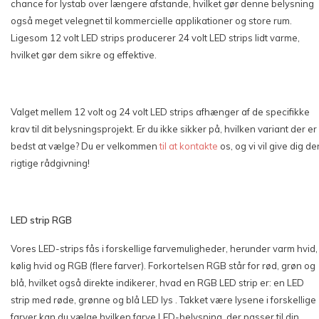
chance for lystab over længere afstande, hvilket gør denne belysning
også meget velegnet til kommercielle applikationer og store rum.
Ligesom 12 volt LED strips producerer 24 volt LED strips lidt varme,
hvilket gør dem sikre og effektive.
Valget mellem 12 volt og 24 volt LED strips afhænger af de specifikke
krav til dit belysningsprojekt. Er du ikke sikker på, hvilken variant der er
bedst at vælge? Du er velkommen
til at kontakte
os, og vi vil give dig de
rigtige rådgivning!
LED strip RGB
Vores LED-strips fås i forskellige farvemuligheder, herunder varm hvid,
kølig hvid og RGB (flere farver). Forkortelsen RGB står for rød, grøn og
blå, hvilket også direkte indikerer, hvad en RGB LED strip er: en LED
strip med røde, grønne og blå LED lys . Takket være lysene i forskellige
farver kan du vælge hvilken farve LED-belysning, der passer til din