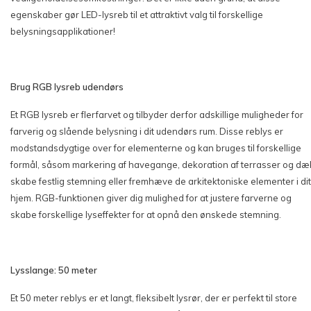
egenskaber gør LED-lysreb til et attraktivt valg til forskellige
belysningsapplikationer!
Brug RGB lysreb udendørs
Et RGB lysreb er flerfarvet og tilbyder derfor adskillige muligheder for
farverig og slående belysning i dit udendørs rum. Disse reblys er
modstandsdygtige over for elementerne og kan bruges til forskellige
formål, såsom markering af havegange, dekoration af terrasser og dæ
skabe festlig stemning eller fremhæve de arkitektoniske elementer i dit
hjem. RGB-funktionen giver dig mulighed for at justere farverne og
skabe forskellige lyseffekter for at opnå den ønskede stemning.
Lysslange: 50 meter
Et 50 meter reblys er et langt, fleksibelt lysrør, der er perfekt til store