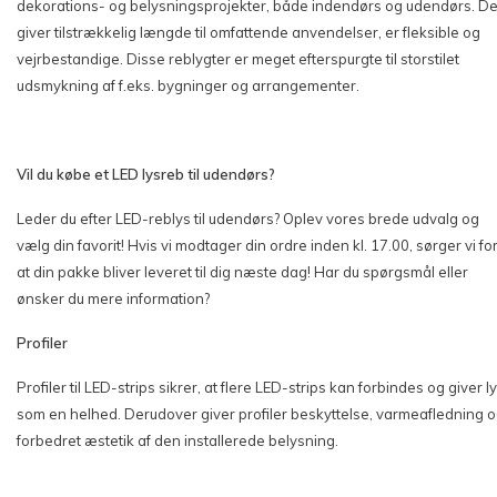
dekorations- og belysningsprojekter, både indendørs og udendørs. D
giver tilstrækkelig længde til omfattende anvendelser, er fleksible og
vejrbestandige. Disse reblygter er meget efterspurgte til storstilet
udsmykning af f.eks. bygninger og arrangementer.
Vil du købe et LED lysreb til udendørs?
Leder du efter LED-reblys til udendørs? Oplev vores brede udvalg og
vælg din favorit! Hvis vi modtager din ordre inden kl. 17.00, sørger vi for
at din pakke bliver leveret til dig næste dag! Har du spørgsmål eller
ønsker du mere information?
Profiler
Profiler til LED-strips sikrer, at flere LED-strips kan forbindes og giver l
som en helhed. Derudover giver profiler beskyttelse, varmeafledning 
forbedret æstetik af den installerede belysning.