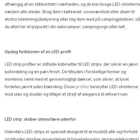
afhængig af en stikkontakt i nærheden, og du kan bruge LED-strimlern
næsten alle steder. Brug dem i køkkenet, soveværelset eller stuen til
ekstra (stemnings)belysning eller tag dem med på campingpladsen, så
du altid har et lyspunkt i din autocamper, campingvogn eller telt.
Opdag funktionen af en LED-profil
LED strip profiler er stilfulde kabinetter til LED strips, der sikrer en jævn
lysfordeling og en pæn finish. De tilbydes i forskellige former og
monteres nemt med et gennemsigtigt dæksel, som sikrer, at lyset
fordeles jævnt uden blænding. Disse
profiler
beskytter LED-strimlerne
mod støv og skader og tilføjer et strejf af elegance til ethvert rum.
LED strip: skaber atmosfære udenfor
Udendørs LED-strips er specielt designet til at modstå alle vejrforhold
og tilbyder alsidige anvendelser til havebelysning, terrassedekoration,