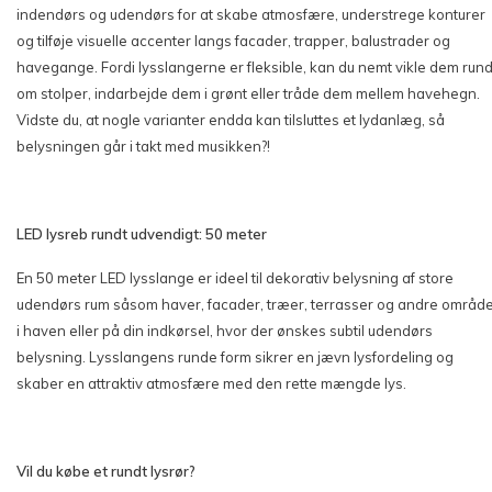
indendørs og udendørs for at skabe atmosfære, understrege konturer
og tilføje visuelle accenter langs facader, trapper, balustrader og
havegange. Fordi lysslangerne er fleksible, kan du nemt vikle dem rund
om stolper, indarbejde dem i grønt eller tråde dem mellem havehegn.
Vidste du, at nogle varianter endda kan tilsluttes et lydanlæg, så
belysningen går i takt med musikken?!
LED lysreb rundt udvendigt: 50 meter
En 50 meter LED lysslange er ideel til dekorativ belysning af store
udendørs rum såsom haver, facader, træer, terrasser og andre områd
i haven eller på din indkørsel, hvor der ønskes subtil udendørs
belysning. Lysslangens runde form sikrer en jævn lysfordeling og
skaber en attraktiv atmosfære med den rette mængde lys.
Vil du købe et rundt lysrør?