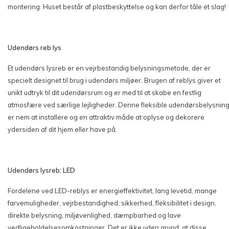
montering. Huset består af plastbeskyttelse og kan derfor tåle et slag!
Udendørs reb lys
Et udendørs lysreb er en vejrbestandig belysningsmetode, der er
specielt designet til brug i udendørs miljøer. Brugen af reblys giver et
unikt udtryk til dit udendørsrum og er med til at skabe en festlig
atmosfære ved særlige lejligheder. Denne fleksible udendørsbelysnin
er nem at installere og en attraktiv måde at oplyse og dekorere
ydersiden af dit hjem eller have på.
Udendørs lysreb: LED
Fordelene ved LED-reblys er energieffektivitet, lang levetid, mange
farvemuligheder, vejrbestandighed, sikkerhed, fleksibilitet i design,
direkte belysning, miljøvenlighed, dæmpbarhed og lave
vedligeholdelsesomkostninger. Det er ikke uden grund, at disse