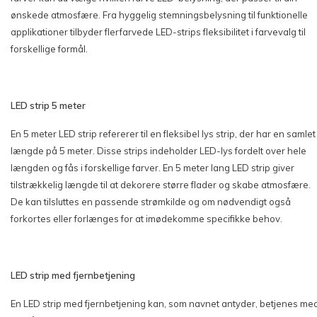
ønskede atmosfære. Fra hyggelig stemningsbelysning til funktionelle
applikationer tilbyder flerfarvede LED-strips fleksibilitet i farvevalg til
forskellige formål.
LED strip 5 meter
En 5 meter LED strip refererer til en fleksibel lys strip, der har en samlet
længde på 5 meter. Disse strips indeholder LED-lys fordelt over hele
længden og fås i forskellige farver. En 5 meter lang LED strip giver
tilstrækkelig længde til at dekorere større flader og skabe atmosfære.
De kan tilsluttes en passende strømkilde og om nødvendigt også
forkortes eller forlænges for at imødekomme specifikke behov.
LED strip med fjernbetjening
En LED strip med fjernbetjening kan, som navnet antyder, betjenes me