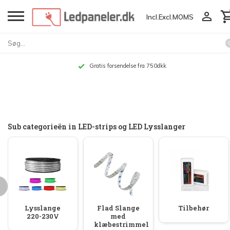
Incl.
Excl.
MOMS
Gratis forsendelse fra 750dkk
Sub categorieën in LED-strips og LED Lysslanger
Lysslange
Flad Slange
Tilbehør
220-230V
med
klæbestrimmel