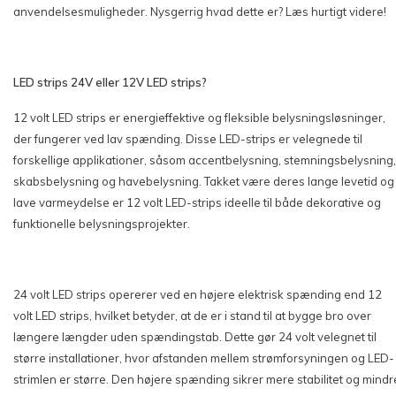
anvendelsesmuligheder. Nysgerrig hvad dette er? Læs hurtigt videre!
LED strips 24V eller 12V LED strips?
12 volt LED strips er energieffektive og fleksible belysningsløsninger,
der fungerer ved lav spænding. Disse LED-strips er velegnede til
forskellige applikationer, såsom accentbelysning, stemningsbelysning,
skabsbelysning og havebelysning. Takket være deres lange levetid og
lave varmeydelse er 12 volt LED-strips ideelle til både dekorative og
funktionelle belysningsprojekter.
24 volt LED strips opererer ved en højere elektrisk spænding end 12
volt LED strips, hvilket betyder, at de er i stand til at bygge bro over
længere længder uden spændingstab. Dette gør 24 volt velegnet til
større installationer, hvor afstanden mellem strømforsyningen og LED-
strimlen er større. Den højere spænding sikrer mere stabilitet og mindr