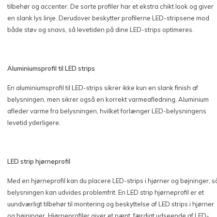
tilbehør og accenter. De sorte profiler har et ekstra chikt look og giver
en slank lys linje. Derudover beskytter profilerne LED-stripsene mod
både støv og snavs, så levetiden på dine LED-strips optimeres.
Aluminiumsprofil til LED strips
En aluminiumsprofil til LED-strips sikrer ikke kun en slank finish af
belysningen, men sikrer også en korrekt varmeafledning. Aluminium
afleder varme fra belysningen, hvilket forlænger LED-belysningens
levetid yderligere.
LED strip hjørneprofil
Med en hjørneprofil kan du placere LED-strips i hjørner og bøjninger, s
belysningen kan udvides problemfrit. En LED strip hjørneprofil er et
uundværligt tilbehør til montering og beskyttelse af LED strips i hjørner
og bøjninger. Hjørneprofiler giver et pænt, færdigt udseende af LED-