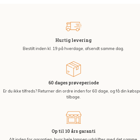
Hurtig levering
Bestilt inden kl. 19 på hverdage, afsendt samme dag.
60 dages prøveperiode
Er du ikke tilfreds? Returner din ordre inden for 60 dage, og få din købsp
tilbage.
Op til 10 års garanti
Alt inden for garantien, hvor hele lampen udskiftes med det samme.