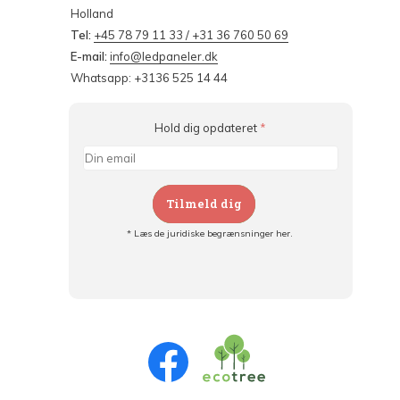
Holland
Tel:
+45 78 79 11 33 / +31 36 760 50 69
E-mail:
info@ledpaneler.dk
Whatsapp: +3136 525 14 44
Hold dig opdateret
*
Tilmeld dig
* Læs de juridiske begrænsninger her.
Tilmeld dig og:
- Hold dig informeret om alle kampagner
- Få personlige tilbud
- Læs om den seneste udvikling