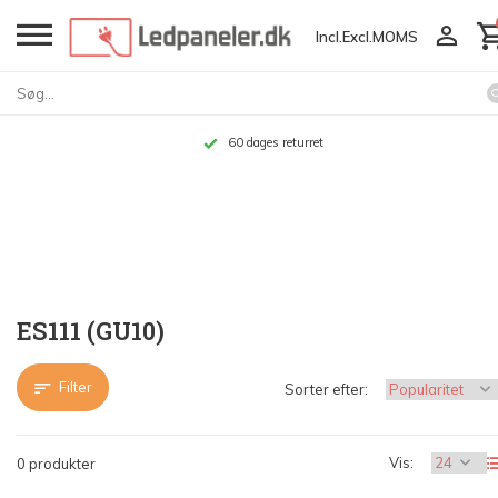
Incl.
Excl.
MOMS
60 dages returret
ES111 (GU10)
Filter
Sorter efter:
Vis:
0 produkter