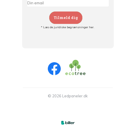
Tilmeld dig
* Læs de juridiske begrænsninger her.
Tilmeld dig og:
- Hold dig informeret om alle kampagner
- Få personlige tilbud
- Læs om den seneste udvikling
© 2026 Ledpaneler.dk