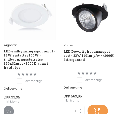
Aigostar
Kanlux
LED-indbygningsspot rundt -
LED Downlight bananspot
12W erstatter 100W -
sort - 33W 110lm p/w - 4000K
indbygningsstørrelse
3 års garanti
150x32mm - 3000K varmt
hvidt lys
Sammenlign
Sammenlign
Deliverytime
Deliverytime
DKK 569,95
DKK 99,95
Inkl. Moms
Inkl. Moms
Vis