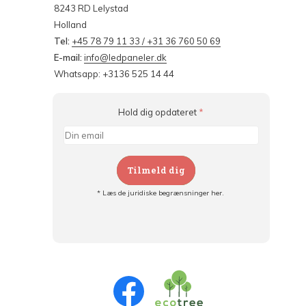
8243 RD Lelystad
Holland
Tel:
+45 78 79 11 33 / +31 36 760 50 69
E-mail:
info@ledpaneler.dk
Whatsapp: +3136 525 14 44
Hold dig opdateret
*
Tilmeld dig
* Læs de juridiske begrænsninger her.
Tilmeld dig og:
- Hold dig informeret om alle kampagner
- Få personlige tilbud
- Læs om den seneste udvikling