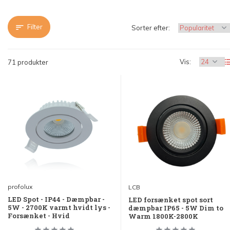
Filter
Sorter efter:
Vis:
71 produkter
profolux
LCB
LED Spot - IP44 - Dæmpbar -
LED forsænket spot sort
5W - 2700K varmt hvidt lys -
dæmpbar IP65 - 5W Dim to
Forsænket - Hvid
Warm 1800K-2800K