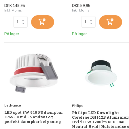
DKK 149,95
DKK 59,95
Inkl. Moms
Inkl. Moms
På lager
På lager
Ledvance
Philips
LED spot 8W 940 PS dæmpbar
Philips LED Downlight
IP65 - Hvid - Vandtæt og
Coreline DN142B Aluminiu
perfekt dæmpbar belysning
Hvid 11W 1200lm 60D - 840
Neutral Hvid | Hulstørrelse 