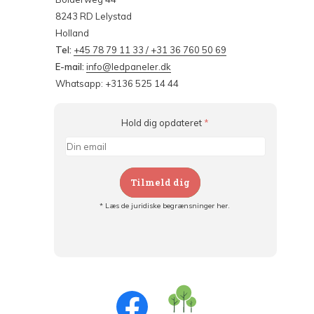
8243 RD Lelystad
Holland
Tel:
+45 78 79 11 33 / +31 36 760 50 69
E-mail:
info@ledpaneler.dk
Whatsapp: +3136 525 14 44
Hold dig opdateret
*
Tilmeld dig
* Læs de juridiske begrænsninger her.
Tilmeld dig og:
- Hold dig informeret om alle kampagner
- Få personlige tilbud
- Læs om den seneste udvikling