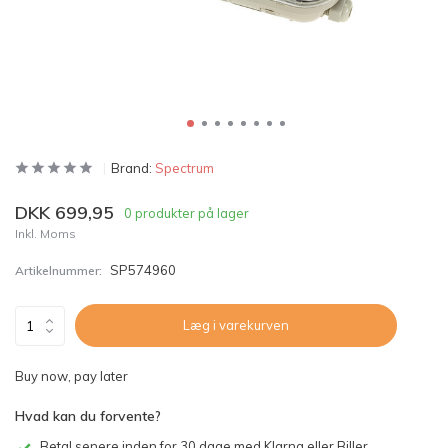
Brand:
Spectrum
DKK 699,95
0 produkter på lager
Inkl. Moms
SP574960
Artikelnummer:
Læg i varekurven
Buy now, pay later
Hvad kan du forvente?
Betal senere inden for 30 dage med Klarna eller Biller