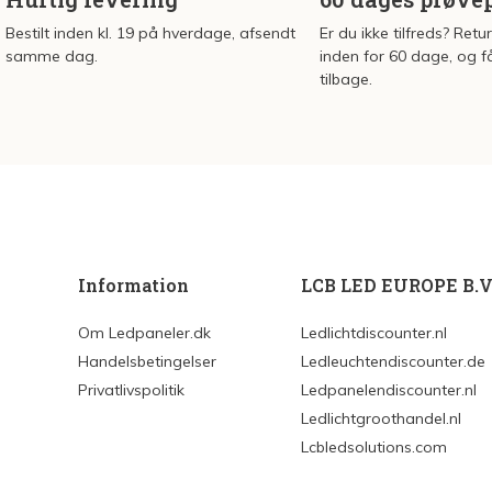
Bestilt inden kl. 19 på hverdage, afsendt
Er du ikke tilfreds? Retu
samme dag.
inden for 60 dage, og f
tilbage.
Information
LCB LED EUROPE B.V
Om Ledpaneler.dk
Ledlichtdiscounter.nl
Handelsbetingelser
Ledleuchtendiscounter.de
Privatlivspolitik
Ledpanelendiscounter.nl
Ledlichtgroothandel.nl
Lcbledsolutions.com