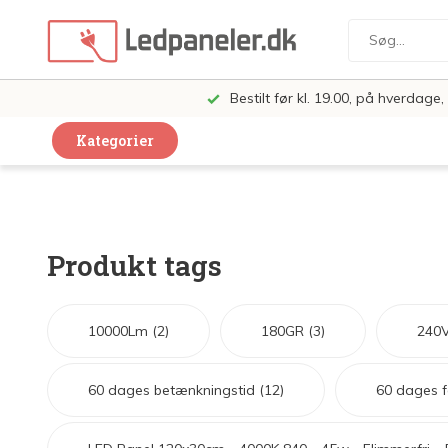
Bestilt før kl. 19.00, på hverdag
Kategorier
Dekorative Design Lamper
LED Paneler
Produkt tags
LED Loft og Væglamper
LED Spots og lamper
10000Lm
(2)
180GR
(3)
240
LED Pærer
LED Armatur Komplet
60 dages betænkningstid
(12)
60 dages f
LED Butiksbelysning