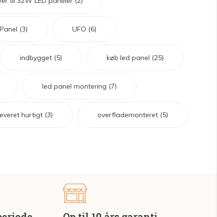
ver til 32W LED paneler
(2)
Panel
(3)
UFO
(6)
indbygget
(5)
køb led panel
(25)
led panel montering
(7)
leveret hurtigt
(3)
overflademonteret
(5)
periode
Op til 10 års garanti