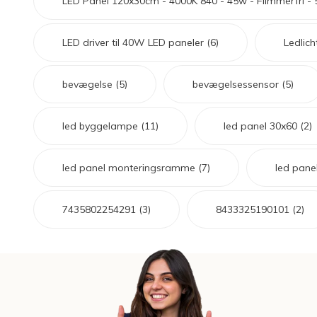
LED Panel 120x30cm - 4000K 840 - 45w - Flimmerfri - 
LED Lysstofrør
LED High Bay Industrilamper
LED driver til 40W LED paneler
(6)
Ledlic
LED Projektørlamper
bevægelse
(5)
bevægelsessensor
(5)
LED Udendørsbelysning
LED Smart Belysning
led byggelampe
(11)
led panel 30x60
(2)
LED-strips og LED Lysslanger
Installationsmateriale og tilbehør
led panel monteringsramme
(7)
led pan
Udsalgs produkter
7435802254291
(3)
8433325190101
(2)