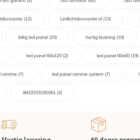
5 års garanti
(2)
LED armatur
(61)
LED dri
htdiscounter
(12)
Ledlichtdiscounter.nl
(13)
billig led panel
(25)
hurtig levering
(10)
led panel 60x120
(2)
led panel 60x60
(19)
el ramme
(7)
led panel ramme system
(7)
8433325191061
(2)
Hurtig levering
60 dages prøve