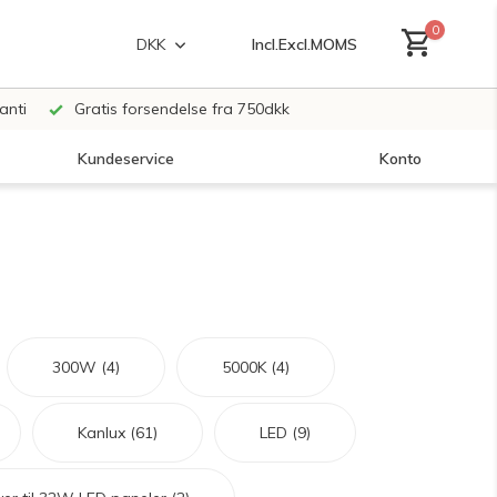
0
Incl.
Excl.
MOMS
DKK
anti
Gratis forsendelse fra 750dkk
Kundeservice
Konto
Opret en konto
Opret en konto
300W
(4)
5000K
(4)
Kanlux
(61)
LED
(9)