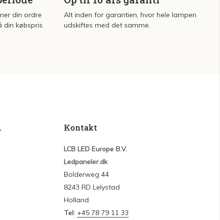
rner din ordre
Alt inden for garantien, hvor hele lampen
å din købspris
udskiftes med det samme.
.
Kontakt
LCB LED Europe B.V.
Ledpaneler.dk
Bolderweg 44
8243 RD Lelystad
Holland
Tel:
+45 78 79 11 33