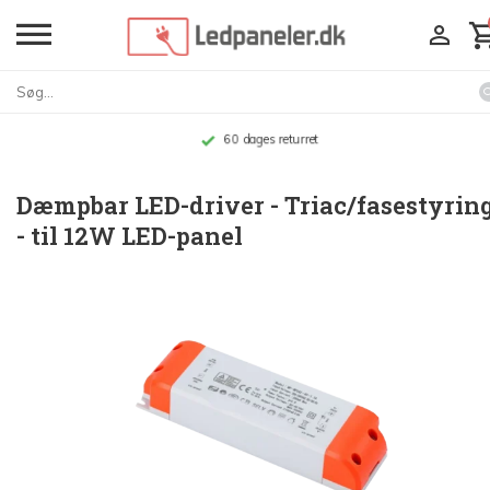
Op til 10 års garanti
Dæmpbar LED-driver - Triac/fasestyrin
- til 12W LED-panel