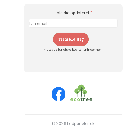
Hold dig opdateret
*
Tilmeld dig
* Læs de juridiske begrænsninger her.
Tilmeld dig og:
- Hold dig informeret om alle kampagner
- Få personlige tilbud
- Læs om den seneste udvikling
© 2026 Ledpaneler.dk