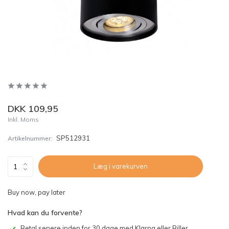
DKK 109,95
Inkl. Moms
SP512931
Artikelnummer:
Læg i varekurven
Buy now, pay later
Hvad kan du forvente?
Betal senere inden for 30 dage med Klarna eller Biller