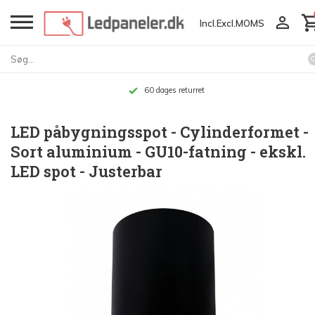
Incl.
Excl.
MOMS
ret
Op til 10
LED påbygningsspot - Cylinderformet -
Sort aluminium - GU10-fatning - ekskl.
LED spot - Justerbar