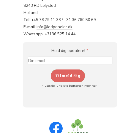
8243 RD Lelystad
Holland
Tel:
+45 78 79 11 33 / +31 36 760 50 69
E-mail:
info@ledpaneler.dk
Whatsapp: +3136 525 14 44
Hold dig opdateret
*
Tilmeld dig
* Læs de juridiske begrænsninger her.
Tilmeld dig og:
- Hold dig informeret om alle kampagner
- Få personlige tilbud
- Læs om den seneste udvikling