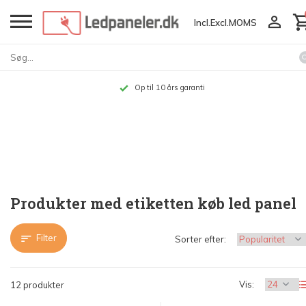
Incl.
Excl.
MOMS
Op til 10 års garanti
Produkter med etiketten køb led panel
Filter
Sorter efter:
Vis:
12 produkter