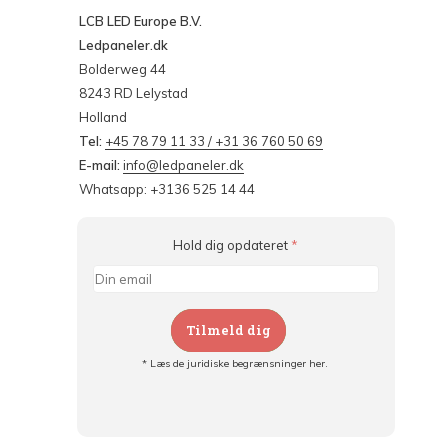
LCB LED Europe B.V.
Ledpaneler.dk
Bolderweg 44
8243 RD Lelystad
Holland
Tel:
+45 78 79 11 33 / +31 36 760 50 69
E-mail:
info@ledpaneler.dk
Whatsapp: +3136 525 14 44
Hold dig opdateret
*
Tilmeld dig
* Læs de juridiske begrænsninger her.
Tilmeld dig og:
- Hold dig informeret om alle kampagner
- Få personlige tilbud