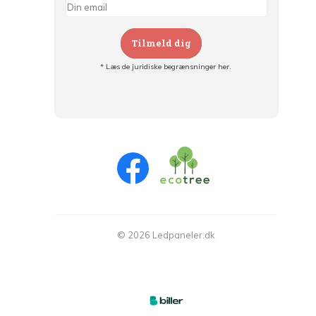
Tilmeld dig
* Læs de juridiske begrænsninger her.
Tilmeld dig og:
- Hold dig informeret om alle kampagner
- Få personlige tilbud
- Læs om den seneste udvikling
© 2026 Ledpaneler.dk