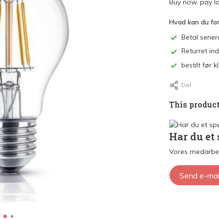
Buy now, pay la
Hvad kan du fo
Betal sener
Returret in
bestilt før
Del
This product
Har du et
Vores medarbej
Send e-mai