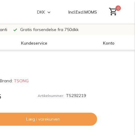
0
Incl.
Excl.
MOMS
DKK
anti
Gratis forsendelse fra 750dkk
Kundeservice
Konto
Opret en konto
Brand:
TSONG
Opret en konto
5
TS292219
Artikelnummer:
Læg i varekurven