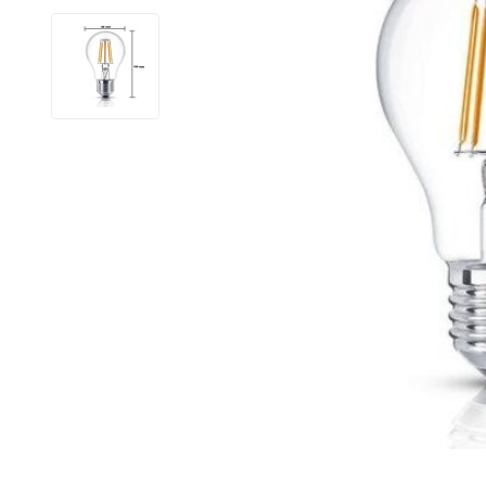
LED Lysstofrør
LED High Bay Industrilamper
LED Projektørlamper
LED Udendørsbelysning
LED Smart Belysning
LED-strips og LED Lysslanger
Installationsmateriale og tilbehør
Udsalgs produkter