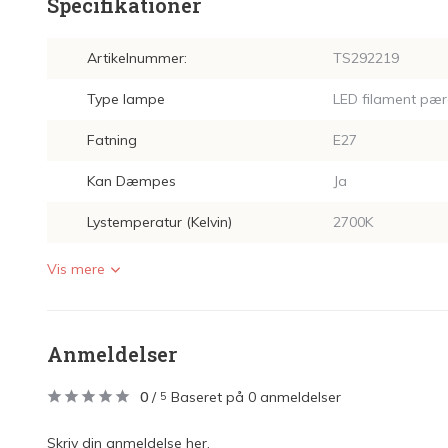
Specifikationer
Artikelnummer:
TS292219
Type lampe
LED filament pær
Fatning
E27
Kan Dæmpes
Ja
Lystemperatur (Kelvin)
2700K
Vis mere
Anmeldelser
0
/
Baseret på 0 anmeldelser
5
Skriv din anmeldelse her.