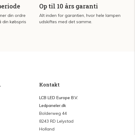
periode
Op til 10 års garanti
rner din ordre
Alt inden for garantien, hvor hele lampen
å din købspris
udskiftes med det samme.
.
Kontakt
LCB LED Europe B.V.
Ledpaneler.dk
Bolderweg 44
8243 RD Lelystad
Holland