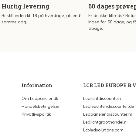
Hurtig levering
60 dages prøve
Bestilt inden kl. 19 på hverdage, afsendt
Er du ikke tilfreds? Retu
samme dag.
inden for 60 dage, og f
tilbage.
Information
LCB LED EUROPE B.V
Om Ledpaneler.dk
Ledlichtdiscounter.nl
Handelsbetingelser
Ledleuchtendiscounter.de
Privatlivspolitik
Ledpanelendiscounter.nl
Ledlichtgroothandel.nl
Lcbledsolutions.com