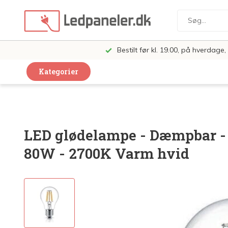
Bestilt før kl. 19.00, på hverdag
Kategorier
Dekorative Design Lamper
LED Paneler
LED glødelampe - Dæmpbar - 
LED Loft og Væglamper
80W - 2700K Varm hvid
LED Spots og lamper
LED Pærer
LED Armatur Komplet
LED Butiksbelysning