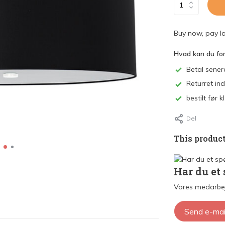
Buy now, pay la
Hvad kan du fo
Betal sener
Returret in
bestilt før
Del
This product
Har du et
Vores medarbej
Send e-mai