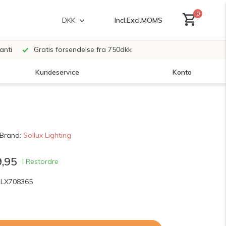
0
Incl.
Excl.
MOMS
DKK
anti
Gratis forsendelse fra 750dkk
Kundeservice
Konto
Opret en konto
Brand:
Sollux Lighting
Opret en konto
,95
I Restordre
SLX708365