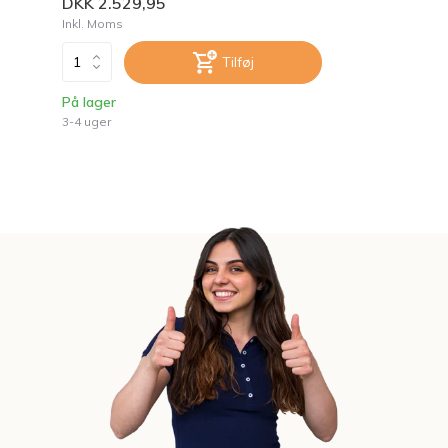
DKK 2.529,95
Inkl. Moms
Tilføj
På lager
3-4 uger