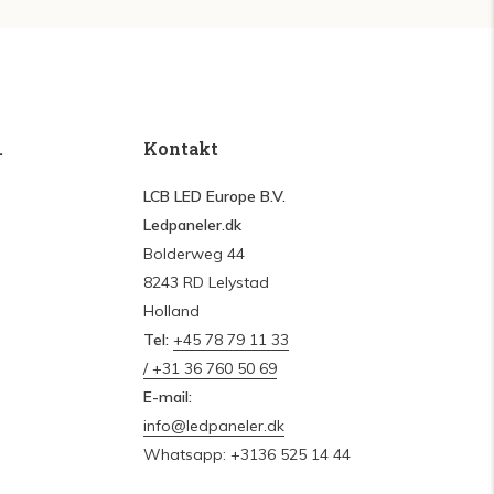
.
Kontakt
LCB LED Europe B.V.
Ledpaneler.dk
Bolderweg 44
8243 RD Lelystad
Holland
Tel:
+45 78 79 11 33
/ +31 36 760 50 69
E-mail:
info@ledpaneler.dk
Whatsapp: +3136 525 14 44