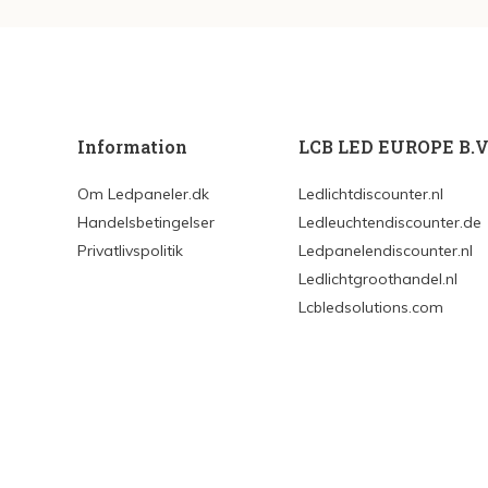
Information
LCB LED EUROPE B.V
Om Ledpaneler.dk
Ledlichtdiscounter.nl
Handelsbetingelser
Ledleuchtendiscounter.de
Privatlivspolitik
Ledpanelendiscounter.nl
Ledlichtgroothandel.nl
Lcbledsolutions.com