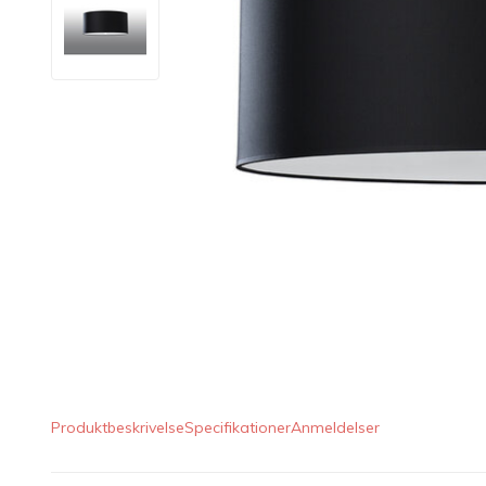
LED Lysstofrør
LED High Bay Industrilamper
LED Projektørlamper
LED Udendørsbelysning
LED Smart Belysning
LED-strips og LED Lysslanger
Installationsmateriale og tilbehør
Udsalgs produkter
Produktbeskrivelse
Specifikationer
Anmeldelser