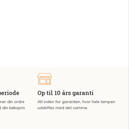
periode
Op til 10 års garanti
rner din ordre
Alt inden for garantien, hvor hele lampen
å din købspris
udskiftes med det samme.