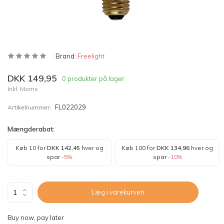
Brand:
Freelight
DKK 149,95
0 produkter på lager
Inkl. Moms
FL022029
Artikelnummer:
Mængderabat:
Køb 10 for
DKK 142,45
hver og
Køb 100 for
DKK 134,96
hver og
spar
-5%
spar
-10%
Læg i varekurven
Buy now, pay later