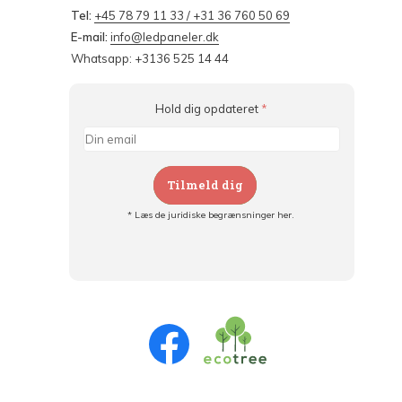
Tel:
+45 78 79 11 33 / +31 36 760 50 69
E-mail:
info@ledpaneler.dk
Whatsapp: +3136 525 14 44
Hold dig opdateret
*
Tilmeld dig
* Læs de juridiske begrænsninger her.
Tilmeld dig og:
- Hold dig informeret om alle kampagner
- Få personlige tilbud
- Læs om den seneste udvikling