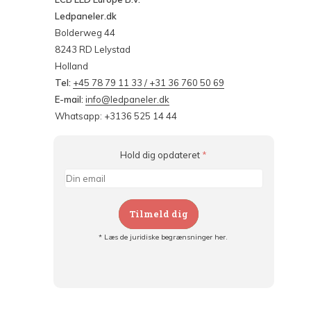
Ledpaneler.dk
Bolderweg 44
8243 RD Lelystad
Holland
Tel:
+45 78 79 11 33 / +31 36 760 50 69
E-mail:
info@ledpaneler.dk
Whatsapp: +3136 525 14 44
Hold dig opdateret
*
Tilmeld dig
* Læs de juridiske begrænsninger her.
Tilmeld dig og:
- Hold dig informeret om alle kampagner
- Få personlige tilbud
- Læs om den seneste udvikling