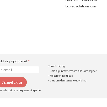
Ledlichtgroothandel.nl
Lcbledsolutions.com
old dig opdateret
*
Tilmeld dig og:
- Hold dig informeret om alle kampagner
- Få personlige tilbud
- Læs om den seneste udvikling
Tilmeld dig
Læs de juridiske begrænsninger her.