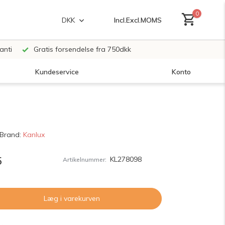
0
Incl.
Excl.
MOMS
DKK
anti
Gratis forsendelse fra 750dkk
Kundeservice
Konto
Opret en konto
Brand:
Kanlux
Opret en konto
5
KL278098
Artikelnummer:
Læg i varekurven