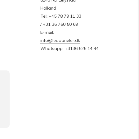
8243 RD Lelystad
Holland
Tel:
+45 78 79 11 33
/ +31 36 760 50 69
E-mail:
info@ledpaneler.dk
Whatsapp: +3136 525 14 44