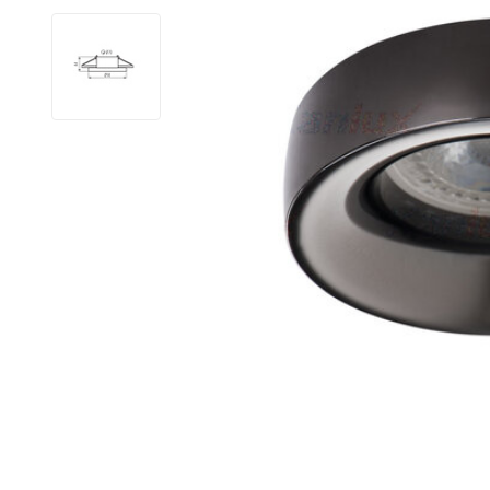
LED Lysstofrør
LED High Bay Industrilamper
LED Projektørlamper
LED Udendørsbelysning
LED Smart Belysning
LED-strips og LED Lysslanger
Installationsmateriale og tilbehør
Udsalgs produkter