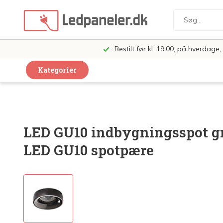
Bestilt før kl. 19.00, på hverdag
Kategorier
Dekorative Design Lamper
LED Paneler
LED GU10 indbygningsspot grå
LED Loft og Væglamper
LED GU10 spotpære
LED Spots og lamper
LED Pærer
LED Armatur Komplet
LED Butiksbelysning