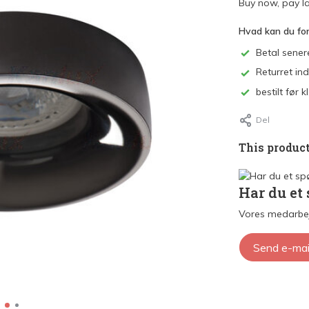
Buy now, pay la
Hvad kan du fo
Betal sener
Returret in
bestilt før
Del
This product
Har du et
Vores medarbej
Send e-mai