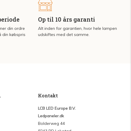
periode
Op til 10 års garanti
rner din ordre
Alt inden for garantien, hvor hele lampen
å din købspris
udskiftes med det samme.
.
Kontakt
LCB LED Europe B.V.
Ledpaneler.dk
Bolderweg 44