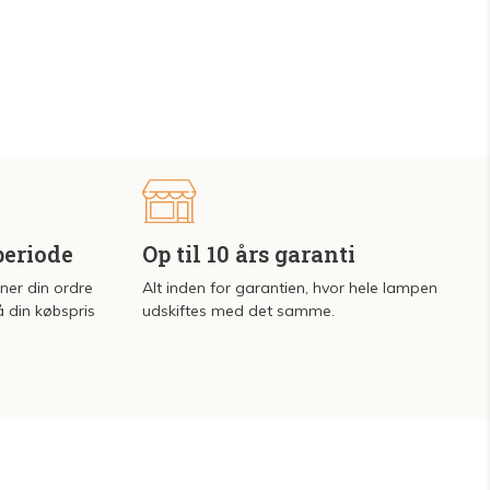
periode
Op til 10 års garanti
rner din ordre
Alt inden for garantien, hvor hele lampen
å din købspris
udskiftes med det samme.