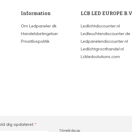
Information
LCB LED EUROPE B.V
Om Ledpaneler.dk
Ledlichtdiscounter.nl
Handelsbetingelser
Ledleuchtendiscounter.de
Privatlivspolitik
Ledpanelendiscounter.nl
Ledlichtgroothandel.nl
Lcbledsolutions.com
old dig opdateret
*
Tilmeld dig og: