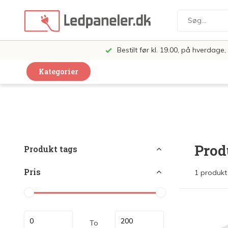
Bestilt før kl. 19.00, på hverdag
Kategorier
Dekorative Design Lamper
LED Paneler
LED Loft og Væglamper
Prod
Produkt tags
LED Spots og lamper
Pris
1 produkt
LED Pærer
LED Armatur Komplet
LED Butiksbelysning
To