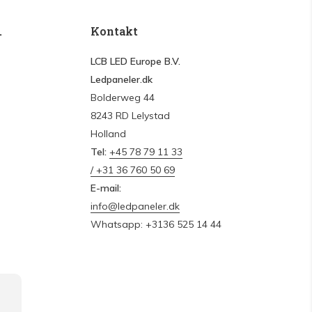
.
Kontakt
LCB LED Europe B.V.
Ledpaneler.dk
Bolderweg 44
8243 RD Lelystad
Holland
Tel:
+45 78 79 11 33
/ +31 36 760 50 69
E-mail:
info@ledpaneler.dk
Whatsapp: +3136 525 14 44