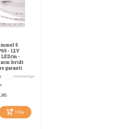
immel 5
P65 - 12V
 LED/m -
arm hvidt
års garanti
Sammenlign
me
,95
Tilføj