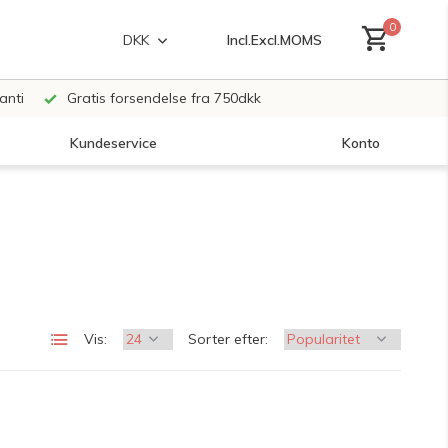
0
Incl.
Excl.
MOMS
DKK
anti
Gratis forsendelse fra 750dkk
Kundeservice
Konto
Opret en konto
Opret en konto
Vis:
Sorter efter: