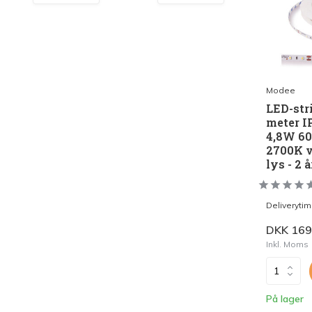
LED Lysstofrør
LED High Bay Industrilamper
LED Projektørlamper
LED Udendørsbelysning
Modee
LED-str
LED Smart Belysning
meter I
LED-strips og LED Lysslanger
4,8W 60
2700K v
Installationsmateriale og tilbehør
lys - 2 
Udsalgs produkter
Deliveryti
DKK 169
Inkl. Moms
På lager