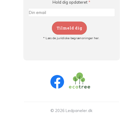
Hold dig opdateret
*
Tilmeld dig
* Læs de juridiske begrænsninger her.
Tilmeld dig og:
- Hold dig informeret om alle kampagner
- Få personlige tilbud
- Læs om den seneste udvikling
© 2026 Ledpaneler.dk