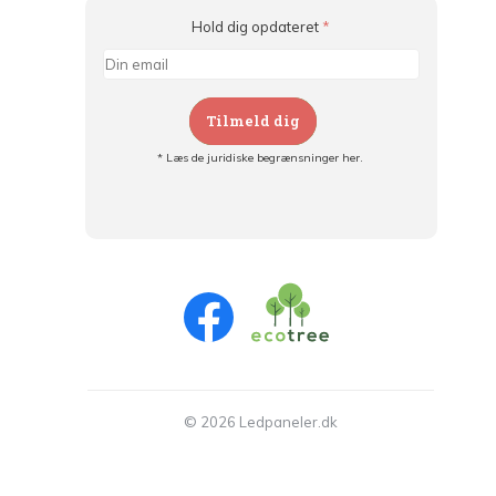
Hold dig opdateret
*
Tilmeld dig
* Læs de juridiske begrænsninger her.
Tilmeld dig og:
- Hold dig informeret om alle kampagner
- Få personlige tilbud
- Læs om den seneste udvikling
© 2026 Ledpaneler.dk