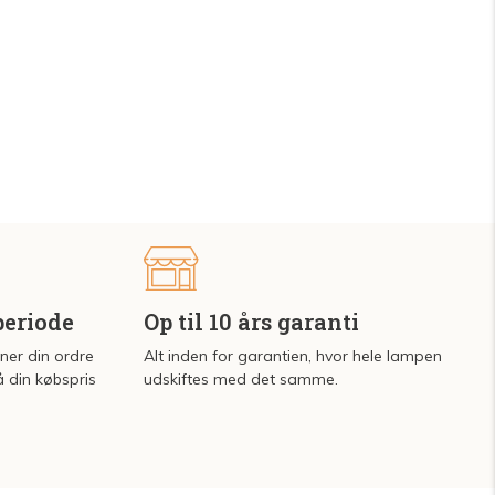
periode
Op til 10 års garanti
rner din ordre
Alt inden for garantien, hvor hele lampen
å din købspris
udskiftes med det samme.