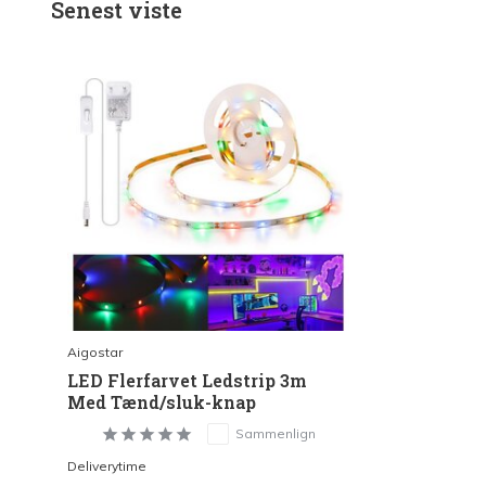
Senest viste
Aigostar
LED Flerfarvet Ledstrip 3m
Med Tænd/sluk-knap
Sammenlign
Deliverytime