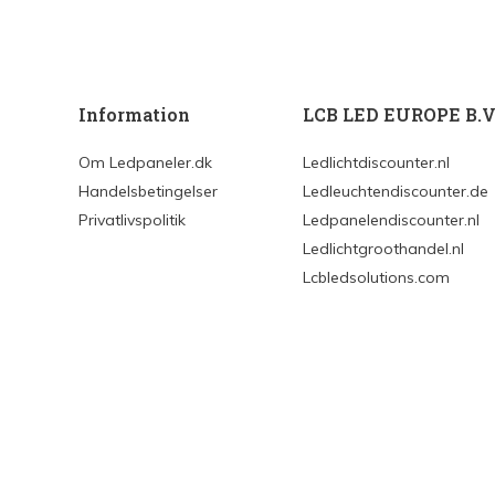
Information
LCB LED EUROPE B.V
Om Ledpaneler.dk
Ledlichtdiscounter.nl
Handelsbetingelser
Ledleuchtendiscounter.de
Privatlivspolitik
Ledpanelendiscounter.nl
Ledlichtgroothandel.nl
Lcbledsolutions.com