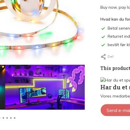
Buy now, pay la
Hvad kan du fo
Betal sener
Returret in
bestilt før
Del
This product
Har du et
Vores medarbej
Send e-mai