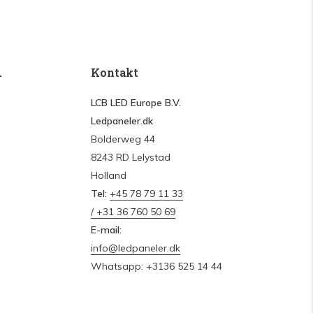
.
Kontakt
LCB LED Europe B.V.
Ledpaneler.dk
Bolderweg 44
8243 RD Lelystad
Holland
Tel:
+45 78 79 11 33
/ +31 36 760 50 69
E-mail:
info@ledpaneler.dk
Whatsapp: +3136 525 14 44