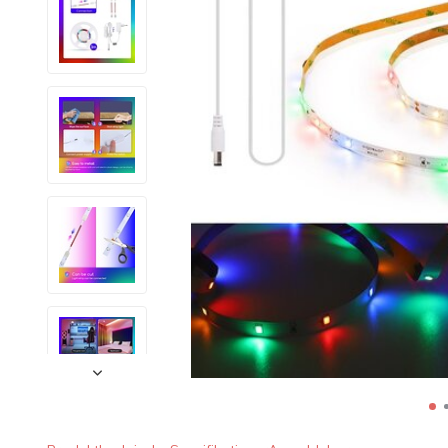
LED Lysstofrør
LED High Bay Industrilamper
LED Projektørlamper
LED Udendørsbelysning
LED Smart Belysning
LED-strips og LED Lysslanger
Installationsmateriale og tilbehør
Udsalgs produkter