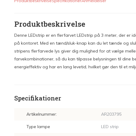
Produktbeskrivelse
Specifikationer
Anmeldelser
Produktbeskrivelse
Denne LEDstrip er en flerfarvet LEDstrip på 3 meter, der er idee
på kontoret. Med en tænd/sluk-knap kan du let tænde og slukk
stripens flerfarvede lys giver dig mulighed for at vælge mell
farvekombinationer, så du kan tilpasse belysningen til dine 
energieffektiv og har en lang levetid, hvilket gør den til et milj
Specifikationer
Artikelnummer:
AR203795
Type lampe
LED strip