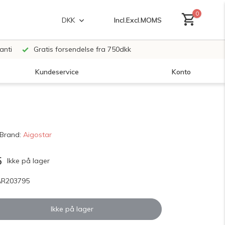
0
Incl.
Excl.
MOMS
DKK
anti
Gratis forsendelse fra 750dkk
Kundeservice
Konto
Opret en konto
Brand:
Aigostar
Opret en konto
5
Ikke på lager
AR203795
Ikke på lager