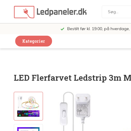
Bestilt før kl. 19.00, på hverdag
Kategorier
Dekorative Design Lamper
LED Paneler
LED Flerfarvet Ledstrip 3m
LED Loft og Væglamper
LED Spots og lamper
LED Pærer
LED Armatur Komplet
LED Butiksbelysning