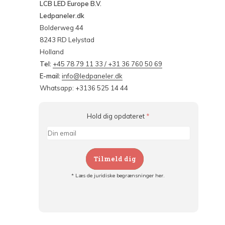
LCB LED Europe B.V.
Ledpaneler.dk
Bolderweg 44
8243 RD Lelystad
Holland
Tel:
+45 78 79 11 33 / +31 36 760 50 69
E-mail:
info@ledpaneler.dk
Whatsapp: +3136 525 14 44
Hold dig opdateret
*
Tilmeld dig
* Læs de juridiske begrænsninger her.
Tilmeld dig og:
- Hold dig informeret om alle kampagner
- Få personlige tilbud