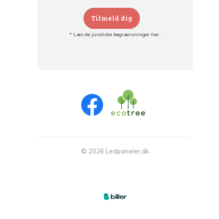
Tilmeld dig
* Læs de juridiske begrænsninger her.
Tilmeld dig og:
- Hold dig informeret om alle kampagner
- Få personlige tilbud
- Læs om den seneste udvikling
© 2026 Ledpaneler.dk