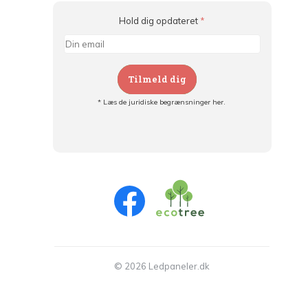
Hold dig opdateret
*
Tilmeld dig
* Læs de juridiske begrænsninger her.
Tilmeld dig og:
- Hold dig informeret om alle kampagner
- Få personlige tilbud
- Læs om den seneste udvikling
© 2026 Ledpaneler.dk