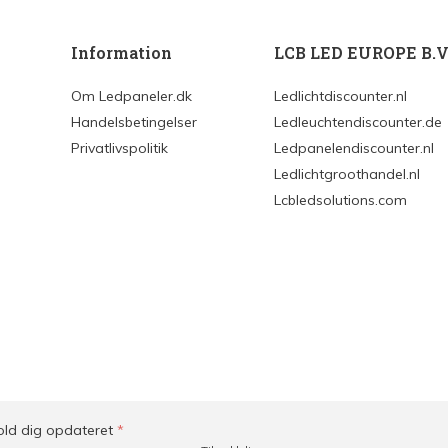
Information
LCB LED EUROPE B.V
Om Ledpaneler.dk
Ledlichtdiscounter.nl
Handelsbetingelser
Ledleuchtendiscounter.de
Privatlivspolitik
Ledpanelendiscounter.nl
Ledlichtgroothandel.nl
Lcbledsolutions.com
old dig opdateret
*