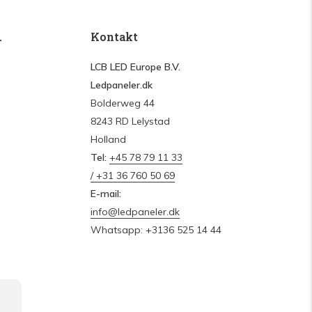
.
Kontakt
LCB LED Europe B.V.
Ledpaneler.dk
Bolderweg 44
8243 RD Lelystad
Holland
Tel:
+45 78 79 11 33
/ +31 36 760 50 69
E-mail:
info@ledpaneler.dk
Whatsapp: +3136 525 14 44