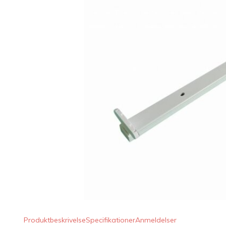
LED Lysstofrør
LED High Bay Industrilamper
LED Projektørlamper
LED Udendørsbelysning
LED Smart Belysning
LED-strips og LED Lysslanger
Installationsmateriale og tilbehør
Udsalgs produkter
Produktbeskrivelse
Specifikationer
Anmeldelser