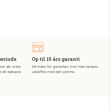
periode
Op til 10 års garanti
rner din ordre
Alt inden for garantien, hvor hele lampen
å din købspris
udskiftes med det samme.