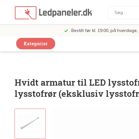
Bestilt før kl. 19.00, på hverdag
Kategorier
Dekorative Design Lamper
LED Paneler
Hvidt armatur til LED lysstofr
LED Loft og Væglamper
lysstofrør (eksklusiv lysstofr
LED Spots og lamper
LED Pærer
LED Armatur Komplet
LED Butiksbelysning