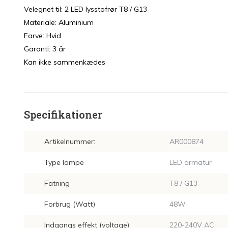
Velegnet til: 2 LED lysstofrør T8 / G13
Materiale: Aluminium
Farve: Hvid
Garanti: 3 år
Kan ikke sammenkædes
Specifikationer
Artikelnummer:
AR000874
Type lampe
LED armatur
Fatning
T8 / G13
Forbrug (Watt)
48W
Indgangs effekt (voltage)
220-240V AC