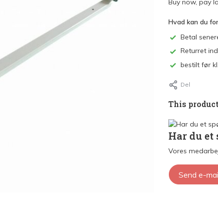
Buy now, pay la
Hvad kan du fo
Betal sener
Returret in
bestilt før
Del
This product
Har du et
Vores medarbej
Send e-mai