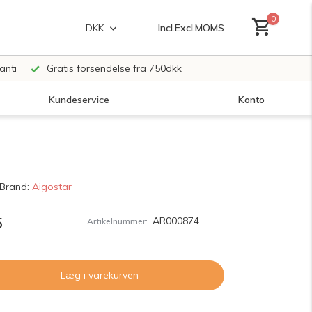
0
Incl.
Excl.
MOMS
DKK
anti
Gratis forsendelse fra 750dkk
Kundeservice
Konto
Opret en konto
Brand:
Aigostar
Opret en konto
5
AR000874
Artikelnummer:
Læg i varekurven