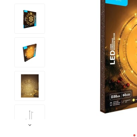
LED Lysstofrør
LED High Bay Industrilamper
LED Projektørlamper
LED Udendørsbelysning
LED Smart Belysning
LED-strips og LED Lysslanger
Installationsmateriale og tilbehør
Udsalgs produkter