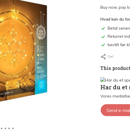
Buy now, pay la
Hvad kan du fo
Betal sener
Returret in
bestilt før
Del
This product
Har du et
Vores medarbej
Send e-mai