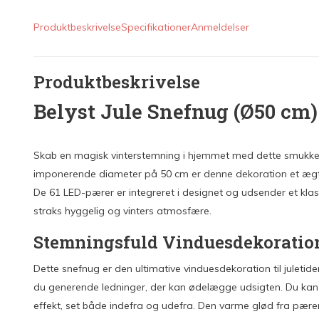
Produktbeskrivelse
Specifikationer
Anmeldelser
Produktbeskrivelse
Belyst Jule Snefnug (Ø50 cm)
Skab en magisk vinterstemning i hjemmet med dette smukke
imponerende diameter på 50 cm er denne dekoration et ægte 
De 61 LED-pærer er integreret i designet og udsender et klassi
straks hyggelig og vinters atmosfære.
Stemningsfuld Vinduesdekoration 
Dette snefnug er den ultimative vinduesdekoration til juletid
du generende ledninger, der kan ødelægge udsigten. Du kan f
effekt, set både indefra og udefra. Den varme glød fra pær