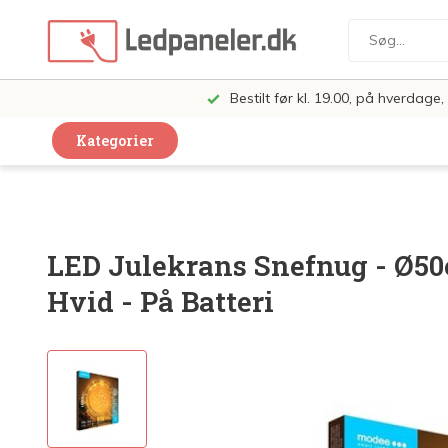
Bestilt før kl. 19.00, på hverdag
Kategorier
Dekorative Design Lamper
LED Paneler
LED Julekrans Snefnug - Ø50
LED Loft og Væglamper
Hvid - På Batteri
LED Spots og lamper
LED Pærer
LED Armatur Komplet
LED Butiksbelysning