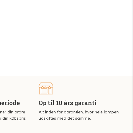
periode
Op til 10 års garanti
rner din ordre
Alt inden for garantien, hvor hele lampen
å din købspris
udskiftes med det samme.