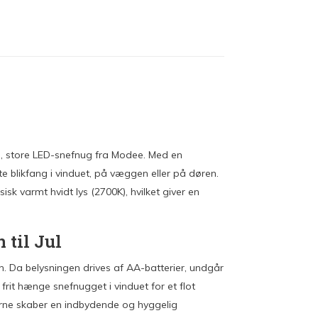
, store LED-snefnug fra Modee. Med en
blikfang i vinduet, på væggen eller på døren.
sk varmt hvidt lys (2700K), hvilket giver en
til Jul
en. Da belysningen drives af AA-batterier, undgår
rit hænge snefnugget i vinduet for et flot
erne skaber en indbydende og hyggelig