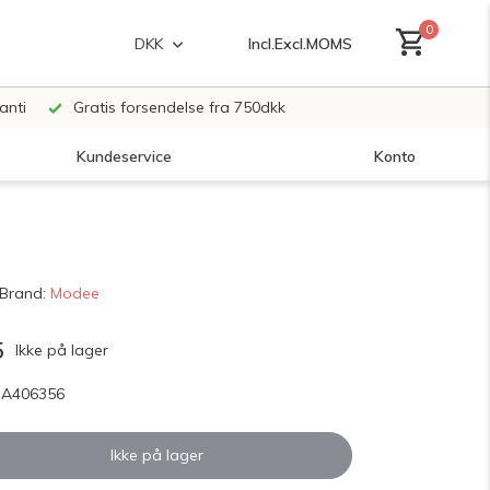
0
Incl.
Excl.
MOMS
DKK
anti
Gratis forsendelse fra 750dkk
Kundeservice
Konto
Opret en konto
Brand:
Modee
Opret en konto
5
Ikke på lager
SA406356
Ikke på lager