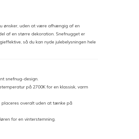
r du ønsker, uden at være afhængig af en
 del af en større dekoration. Snefnugget er
gieffektive, så du kan nyde julebelysningen hele
nt snefnug-design.
etemperatur på 2700K for en klassisk, varm
n placeres overalt uden at tænke på
døren for en vinterstemning.