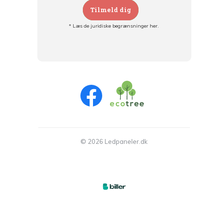
Tilmeld dig
* Læs de juridiske begrænsninger her.
Tilmeld dig og:
- Hold dig informeret om alle kampagner
- Få personlige tilbud
- Læs om den seneste udvikling
© 2026 Ledpaneler.dk