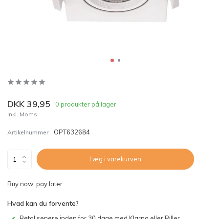
DKK 39,95
0 produkter på lager
Inkl. Moms
OPT632684
Artikelnummer:
Læg i varekurven
Buy now, pay later
Hvad kan du forvente?
Betal senere inden for 30 dage med Klarna eller Biller