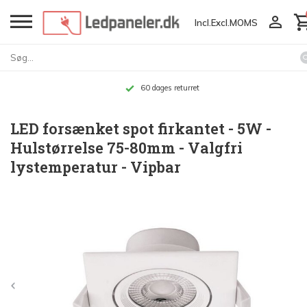
Incl.
Excl.
MOMS
60 dages returret
LED forsænket spot firkantet - 5W -
Hulstørrelse 75-80mm - Valgfri
lystemperatur - Vipbar