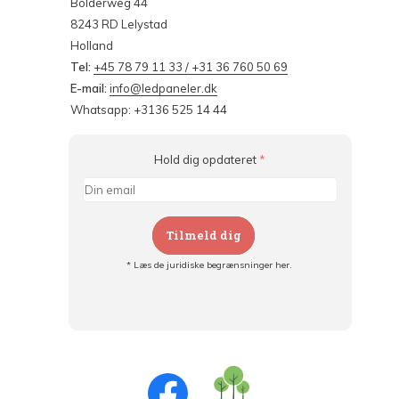
Bolderweg 44
8243 RD Lelystad
Holland
Tel:
+45 78 79 11 33 / +31 36 760 50 69
E-mail:
info@ledpaneler.dk
Whatsapp: +3136 525 14 44
Hold dig opdateret
*
Tilmeld dig
* Læs de juridiske begrænsninger her.
Tilmeld dig og:
- Hold dig informeret om alle kampagner
- Få personlige tilbud
- Læs om den seneste udvikling