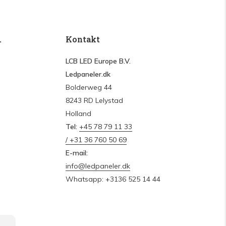
.
Kontakt
LCB LED Europe B.V.
Ledpaneler.dk
Bolderweg 44
8243 RD Lelystad
Holland
Tel:
+45 78 79 11 33
/ +31 36 760 50 69
E-mail:
info@ledpaneler.dk
Whatsapp: +3136 525 14 44