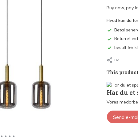
Buy now, pay la
Hvad kan du fo
Betal sener
Returret in
bestilt før
Del
This product
Har du et
Vores medarbej
Send e-mai