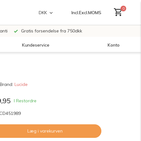
0
Incl.
Excl.
MOMS
DKK
anti
Gratis forsendelse fra 750dkk
Kundeservice
Konto
Opret en konto
Brand:
Lucide
Opret en konto
,95
I Restordre
LCD451989
Læg i varekurven