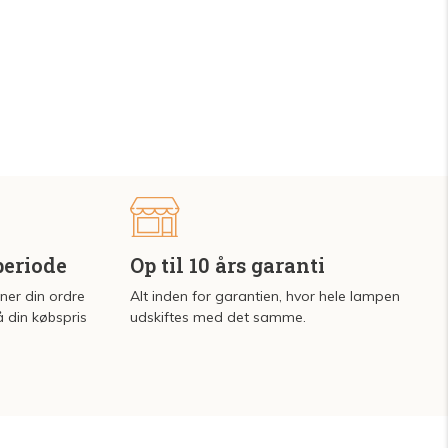
periode
Op til 10 års garanti
rner din ordre
Alt inden for garantien, hvor hele lampen
å din købspris
udskiftes med det samme.