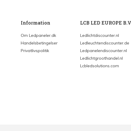
Information
LCB LED EUROPE B.V
Om Ledpaneler.dk
Ledlichtdiscounter.nl
Handelsbetingelser
Ledleuchtendiscounter.de
Privatlivspolitik
Ledpanelendiscounter.nl
Ledlichtgroothandel.nl
Lcbledsolutions.com