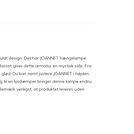
stilfuldt design. Det har JOANNET hængelampe
asset giver dette armatur en mystisk side. Fra
s glød. Du kan nemt justere JOANNET i højden,
ning til en lysdæmper bringer denne lampe endnu
. Bemærk venligst, at produktet leveres uden