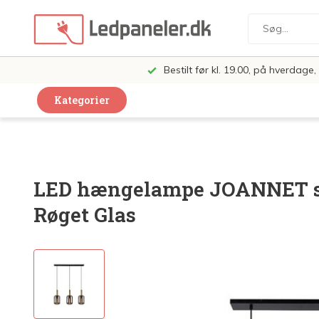
Bestilt før kl. 19.00, på hverdag
Kategorier
Dekorative Design Lamper
LED Paneler
LED hængelampe JOANNET sor
LED Loft og Væglamper
Røget Glas
LED Spots og lamper
LED Pærer
LED Armatur Komplet
LED Butiksbelysning