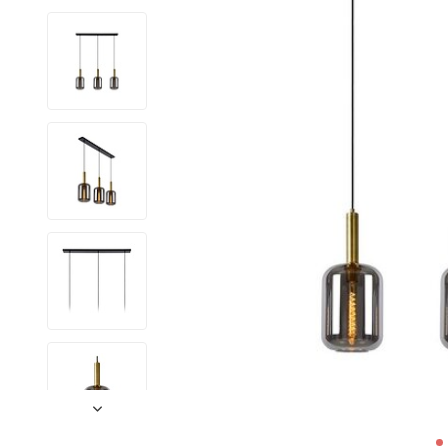
LED Lysstofrør
LED High Bay Industrilamper
LED Projektørlamper
LED Udendørsbelysning
LED Smart Belysning
LED-strips og LED Lysslanger
Installationsmateriale og tilbehør
Udsalgs produkter