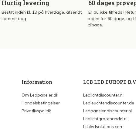
Hurtig levering
60 dages prøve
Bestilt inden kl. 19 på hverdage, afsendt
Er du ikke tilfreds? Retu
samme dag.
inden for 60 dage, og f
tilbage.
Information
LCB LED EUROPE B.V
Om Ledpaneler.dk
Ledlichtdiscounter.nl
Handelsbetingelser
Ledleuchtendiscounter.de
Privatlivspolitik
Ledpanelendiscounter.nl
Ledlichtgroothandel.nl
Lcbledsolutions.com