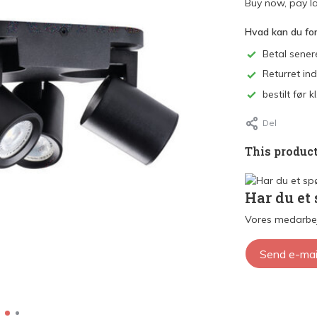
Buy now, pay la
Hvad kan du fo
Betal sener
Returret in
bestilt før
Del
This product
Har du et
Vores medarbej
Send e-mai