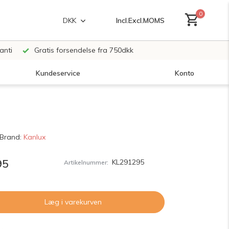
0
Incl.
Excl.
MOMS
DKK
anti
Gratis forsendelse fra 750dkk
Kundeservice
Konto
Opret en konto
Brand:
Kanlux
Opret en konto
95
KL291295
Artikelnummer:
Læg i varekurven