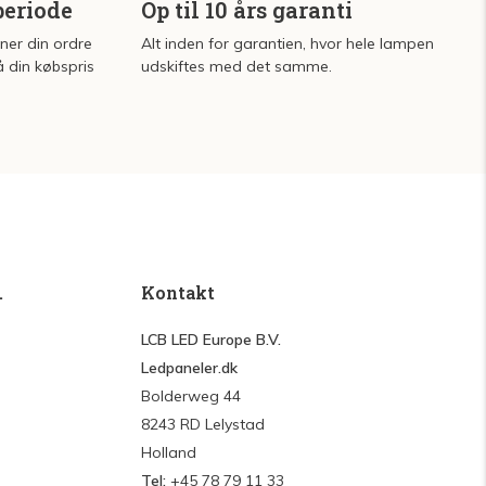
periode
Op til 10 års garanti
rner din ordre
Alt inden for garantien, hvor hele lampen
å din købspris
udskiftes med det samme.
.
Kontakt
LCB LED Europe B.V.
Ledpaneler.dk
Bolderweg 44
8243 RD Lelystad
Holland
Tel:
+45 78 79 11 33