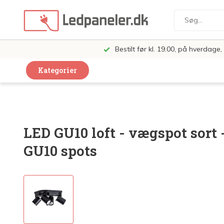
Bestilt før kl. 19.00, på hverdag
Kategorier
Dekorative Design Lamper
LED Paneler
LED GU10 loft - vægspot sort -
LED Loft og Væglamper
GU10 spots
LED Spots og lamper
LED Pærer
LED Armatur Komplet
LED Butiksbelysning