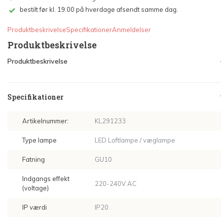
bestilt før kl. 19.00 på hverdage afsendt samme dag.
Produktbeskrivelse
Specifikationer
Anmeldelser
Produktbeskrivelse
Produktbeskrivelse
Specifikationer
Artikelnummer:
KL291233
Type lampe
LED Loftlampe / væglampe
Fatning
GU10
Indgangs effekt
220-240V AC
(voltage)
IP værdi
IP20