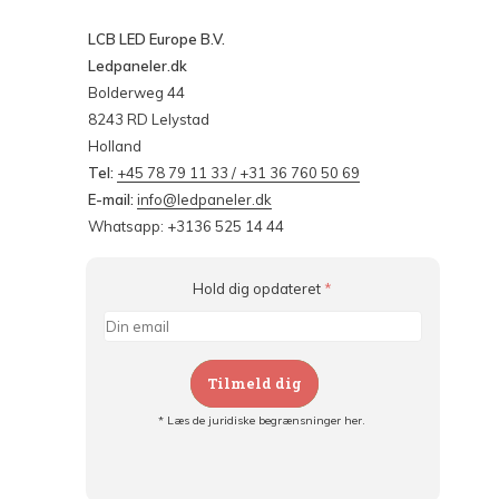
LCB LED Europe B.V.
Ledpaneler.dk
Bolderweg 44
8243 RD Lelystad
Holland
Tel:
+45 78 79 11 33 / +31 36 760 50 69
E-mail:
info@ledpaneler.dk
Whatsapp: +3136 525 14 44
Hold dig opdateret
*
Tilmeld dig
* Læs de juridiske begrænsninger her.
Tilmeld dig og:
- Hold dig informeret om alle kampagner