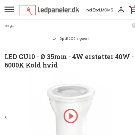
Incl.
Excl.
MOMS
anti
Gratis forsen
LED GU10 - Ø 35mm - 4W erstatter 40W -
6000K Kold hvid