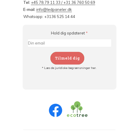
Tel:
+45 78 79 11 33 / +31 36 760 50 69
E-mail:
info@ledpaneler.dk
Whatsapp: +3136 525 14 44
Hold dig opdateret
*
Tilmeld dig
* Læs de juridiske begrænsninger her.
Tilmeld dig og:
- Hold dig informeret om alle kampagner
- Få personlige tilbud
- Læs om den seneste udvikling