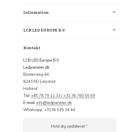
Information
LCB LED EUROPE B.V.
Kontakt
LCB LED Europe B.V.
Ledpaneler.dk
Bolderweg 44
8243 RD Lelystad
Holland
Tel:
+45 78 79 11 33 / +31 36 760 50 69
E-mail:
info@ledpaneler.dk
Whatsapp: +3136 525 14 44
Hold dig opdateret
*