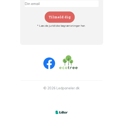
Tilmeld dig
* Læs de juridiske begrænsninger her.
Tilmeld dig og:
- Hold dig informeret om alle kampagner
- Få personlige tilbud
- Læs om den seneste udvikling
© 2026 Ledpaneler.dk