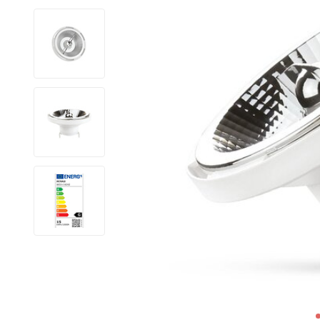
LED Lysstofrør
LED High Bay Industrilamper
LED Projektørlamper
LED Udendørsbelysning
LED Smart Belysning
LED-strips og LED Lysslanger
Installationsmateriale og tilbehør
Udsalgs produkter