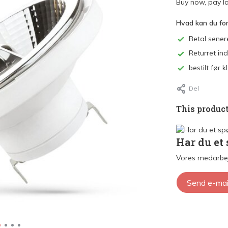
Buy now, pay la
Hvad kan du fo
Betal sener
Returret in
bestilt før
Del
This product
Har du et
Vores medarbej
Send e-mai