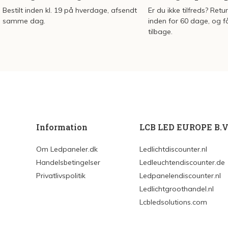
Bestilt inden kl. 19 på hverdage, afsendt
Er du ikke tilfreds? Retu
samme dag.
inden for 60 dage, og f
tilbage.
Information
LCB LED EUROPE B.V
Om Ledpaneler.dk
Ledlichtdiscounter.nl
Handelsbetingelser
Ledleuchtendiscounter.de
Privatlivspolitik
Ledpanelendiscounter.nl
Ledlichtgroothandel.nl
Lcbledsolutions.com