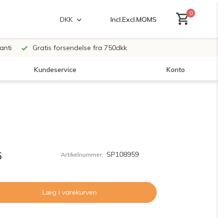
0
Incl.
Excl.
MOMS
DKK
anti
Gratis forsendelse fra 750dkk
Kundeservice
Konto
Opret en konto
Opret en konto
5
SP108959
Artikelnummer:
Læg i varekurven