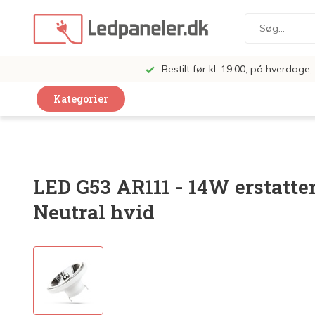
Bestilt før kl. 19.00, på hverdag
Kategorier
Dekorative Design Lamper
LED Paneler
LED G53 AR111 - 14W erstatte
LED Loft og Væglamper
Neutral hvid
LED Spots og lamper
LED Pærer
LED Armatur Komplet
LED Butiksbelysning