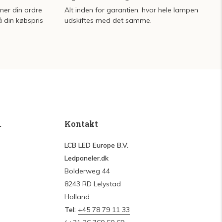
rner din ordre
Alt inden for garantien, hvor hele lampen
å din købspris
udskiftes med det samme.
.
Kontakt
LCB LED Europe B.V.
Ledpaneler.dk
Bolderweg 44
8243 RD Lelystad
Holland
Tel:
+45 78 79 11 33