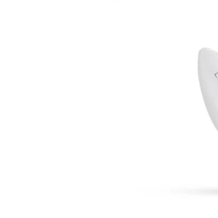
LED Lysstofrør
LED High Bay Industrilamper
LED Projektørlamper
LED Udendørsbelysning
LED Smart Belysning
LED-strips og LED Lysslanger
Installationsmateriale og tilbehør
Udsalgs produkter