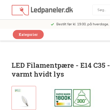
Bestilt før kl. 19.00, på hverdag
Kategorier
Dekorative Design Lamper
LED Paneler
LED Filamentpære - E14 C35 
LED Loft og Væglamper
varmt hvidt lys
LED Spots og lamper
LED Pærer
LED Armatur Komplet
LED Butiksbelysning