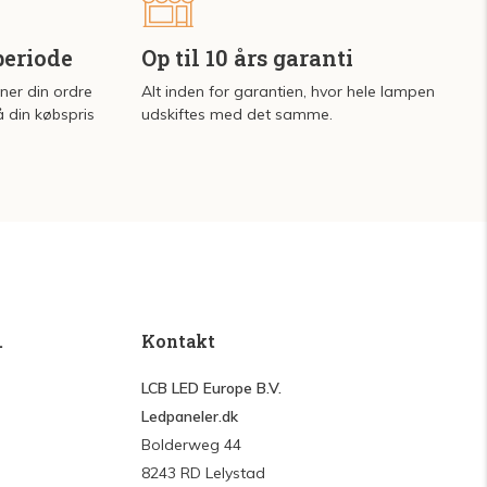
periode
Op til 10 års garanti
rner din ordre
Alt inden for garantien, hvor hele lampen
å din købspris
udskiftes med det samme.
.
Kontakt
LCB LED Europe B.V.
Ledpaneler.dk
Bolderweg 44
8243 RD Lelystad