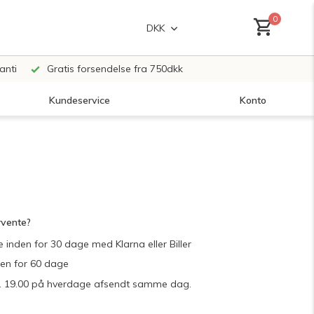
0
DKK
anti
Gratis forsendelse fra 750dkk
Kundeservice
Konto
Opret en konto
Opret en konto
rvente?
e inden for 30 dage med Klarna eller Biller
den for 60 dage
 kl. 19.00 på hverdage afsendt samme dag.