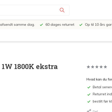
e, afsendt samme dag.
60 dages returret
Op til 10 års gar
- 1W 1800K ekstra
Hvad kan du fo
Betal sener
Returret in
bestilt før
Del