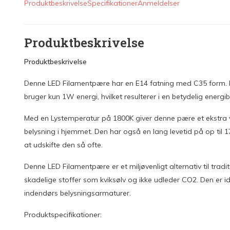
Produktbeskrivelse
Specifikationer
Anmeldelser
Produktbeskrivelse
Produktbeskrivelse
Denne LED Filamentpære har en E14 fatning med C35 form. P
bruger kun 1W energi, hvilket resulterer i en betydelig energi
Med en Lystemperatur på 1800K giver denne pære et ekstra var
belysning i hjemmet. Den har også en lang levetid på op til 17
at udskifte den så ofte.
Denne LED Filamentpære er et miljøvenligt alternativ til trad
skadelige stoffer som kviksølv og ikke udleder CO2. Den er id
indendørs belysningsarmaturer.
Produktspecifikationer: