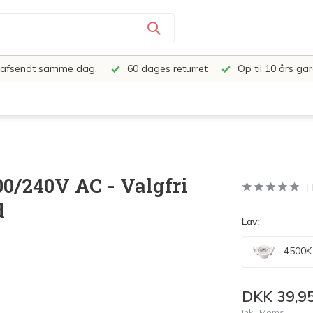
e, afsendt samme dag.
60 dages returret
Op til 10 års gar
0/240V AC - Valgfri
d
Lav:
4500K k
DKK 39,9
Inkl. Moms