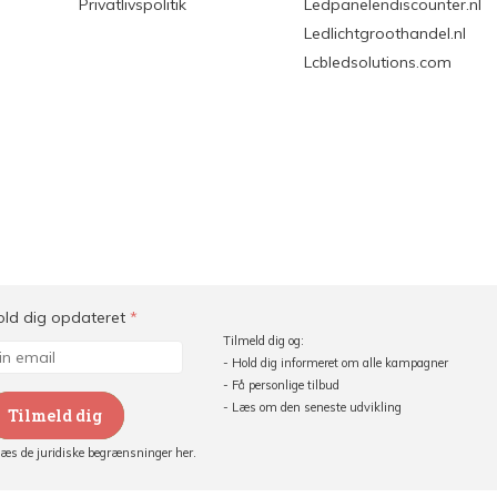
Privatlivspolitik
Ledpanelendiscounter.nl
Ledlichtgroothandel.nl
Lcbledsolutions.com
old dig opdateret
*
Tilmeld dig og:
- Hold dig informeret om alle kampagner
- Få personlige tilbud
- Læs om den seneste udvikling
Tilmeld dig
Læs de juridiske begrænsninger her.