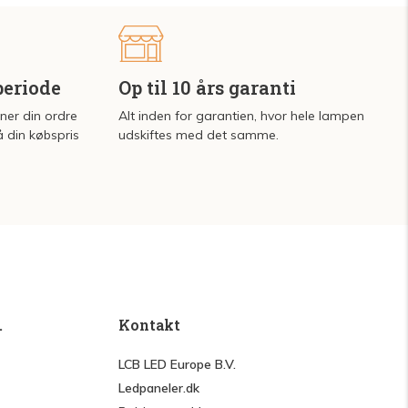
periode
Op til 10 års garanti
rner din ordre
Alt inden for garantien, hvor hele lampen
å din købspris
udskiftes med det samme.
.
Kontakt
LCB LED Europe B.V.
Ledpaneler.dk