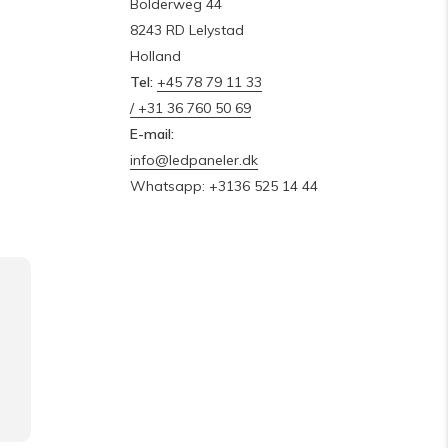
Bolderweg 44
8243 RD Lelystad
Holland
Tel:
+45 78 79 11 33
/ +31 36 760 50 69
E-mail:
info@ledpaneler.dk
Whatsapp: +3136 525 14 44