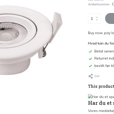
Artikelnummer:
Buy now, pay la
Hvad kan du fo
Betal sener
Returret in
bestilt før
Del
This product
Har du et
Vores medarbej