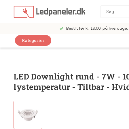
Bestilt før kl. 19.00, på hverdag
Kategorier
Dekorative Design Lamper
LED Paneler
LED Downlight rund - 7W - 10
LED Loft og Væglamper
lystemperatur - Tiltbar - Hvi
LED Spots og lamper
LED Pærer
LED Armatur Komplet
LED Butiksbelysning