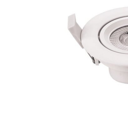
LED Lysstofrør
LED High Bay Industrilamper
LED Projektørlamper
LED Udendørsbelysning
LED Smart Belysning
LED-strips og LED Lysslanger
Installationsmateriale og tilbehør
Udsalgs produkter