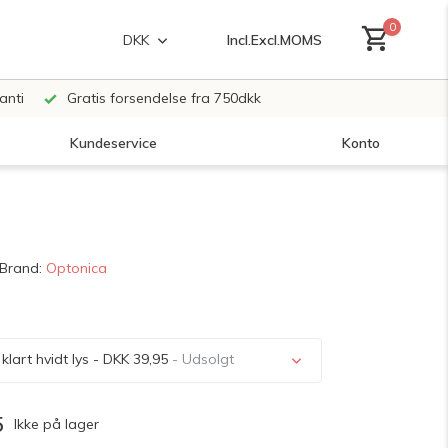
0
Incl.
Excl.
MOMS
DKK
anti
Gratis forsendelse fra 750dkk
Kundeservice
Konto
Opret en konto
Brand:
Optonica
Opret en konto
lart hvidt lys - DKK 39,95
- Udsolgt
5
Ikke på lager