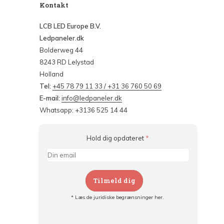
Kontakt
LCB LED Europe B.V.
Ledpaneler.dk
Bolderweg 44
8243 RD Lelystad
Holland
Tel:
+45 78 79 11 33 / +31 36 760 50 69
E-mail:
info@ledpaneler.dk
Whatsapp: +3136 525 14 44
Hold dig opdateret
*
Tilmeld dig
* Læs de juridiske begrænsninger her.
Tilmeld dig og: