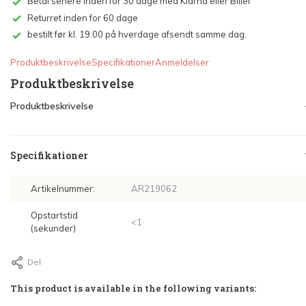
Betal senere inden for 30 dage med Klarna eller Biller
Returret inden for 60 dage
bestilt før kl. 19.00 på hverdage afsendt samme dag.
Produktbeskrivelse
Specifikationer
Anmeldelser
Produktbeskrivelse
Produktbeskrivelse
Specifikationer
Artikelnummer:
AR219062
Opstartstid
<1
(sekunder)
Del
This product is available in the following variants: