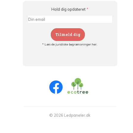
Hold dig opdateret
*
Tilmeld dig
* Læs de juridiske begrænsninger her.
Tilmeld dig og:
- Hold dig informeret om alle kampagner
- Få personlige tilbud
- Læs om den seneste udvikling
© 2026 Ledpaneler.dk