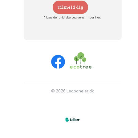
Tilmeld dig
* Læs de juridiske begrænsninger her.
Tilmeld dig og:
- Hold dig informeret om alle kampagner
- Få personlige tilbud
- Læs om den seneste udvikling
© 2026 Ledpaneler.dk