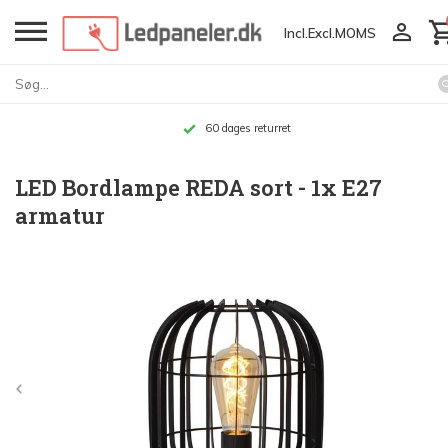
Incl.
Excl.
MOMS
Op til 10 års garanti
LED Bordlampe REDA sort - 1x E27
armatur