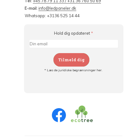
Tel:
+45 78 79 11 33 / +31 36 760 50 69
E-mail:
info@ledpaneler.dk
Whatsapp: +3136 525 14 44
Hold dig opdateret
*
Tilmeld dig
* Læs de juridiske begrænsninger her.
Tilmeld dig og:
- Hold dig informeret om alle kampagner
- Få personlige tilbud
- Læs om den seneste udvikling