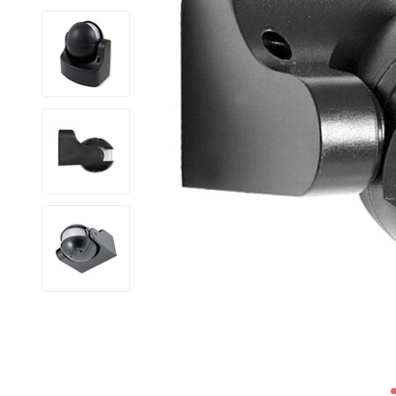
LED Lysstofrør
LED High Bay Industrilamper
LED Projektørlamper
LED Udendørsbelysning
LED Smart Belysning
LED-strips og LED Lysslanger
Installationsmateriale og tilbehør
Udsalgs produkter