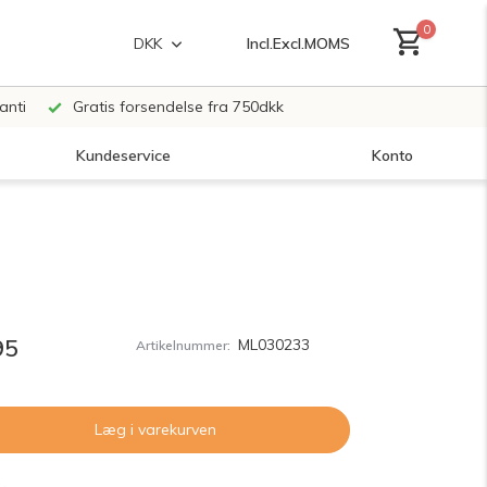
0
Incl.
Excl.
MOMS
DKK
anti
Gratis forsendelse fra 750dkk
Kundeservice
Konto
Opret en konto
Opret en konto
95
ML030233
Artikelnummer:
Læg i varekurven