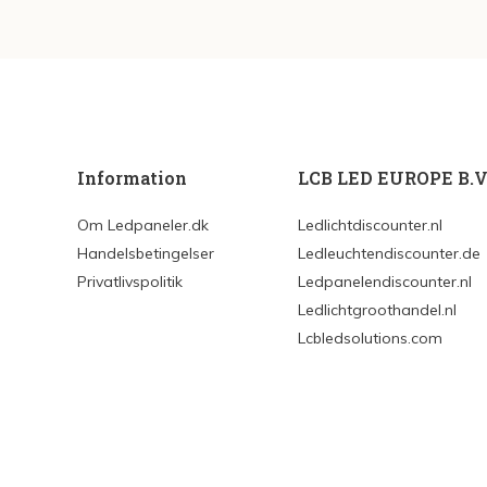
Information
LCB LED EUROPE B.V
Om Ledpaneler.dk
Ledlichtdiscounter.nl
Handelsbetingelser
Ledleuchtendiscounter.de
Privatlivspolitik
Ledpanelendiscounter.nl
Ledlichtgroothandel.nl
Lcbledsolutions.com