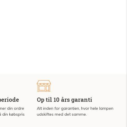
periode
Op til 10 års garanti
rner din ordre
Alt inden for garantien, hvor hele lampen
å din købspris
udskiftes med det samme.