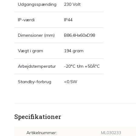
Udgangsspænding
230 Volt
IP-værdi
IP44
Dimensioner (mm)
B86.4Hx60xD98
Vægt i gram
194 gram
Arbejdstemperatur
-20°C t/m +50Â°C
Standby-forbrug
<0.5W
Specifikationer
Artikelnummer:
ML030233