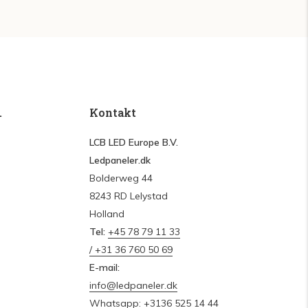
.
Kontakt
LCB LED Europe B.V.
Ledpaneler.dk
Bolderweg 44
8243 RD Lelystad
Holland
Tel:
+45 78 79 11 33
/ +31 36 760 50 69
E-mail:
info@ledpaneler.dk
Whatsapp: +3136 525 14 44