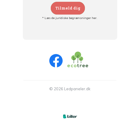
Tilmeld dig
* Læs de juridiske begrænsninger her.
Tilmeld dig og:
- Hold dig informeret om alle kampagner
- Få personlige tilbud
- Læs om den seneste udvikling
© 2026 Ledpaneler.dk