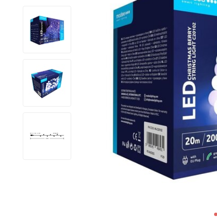
LED Lysstofrør
LED High Bay Industrilamper
LED Projektørlamper
LED Udendørsbelysning
LED Smart Belysning
LED-strips og LED Lysslanger
Installationsmateriale og tilbehør
Udsalgs produkter