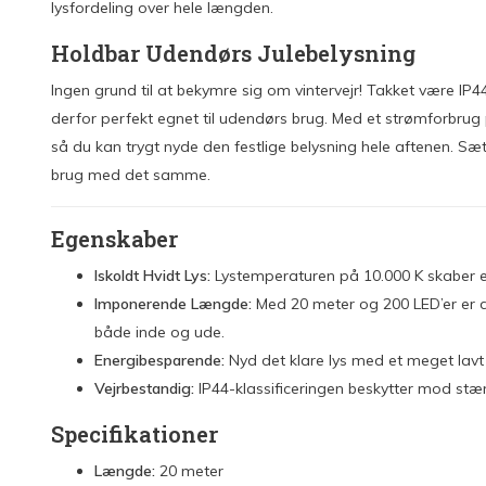
lysfordeling over hele længden.
Holdbar Udendørs Julebelysning
Ingen grund til at bekymre sig om vintervejr! Takket være IP
derfor perfekt egnet til udendørs brug. Med et strømforbrug 
så du kan trygt nyde den festlige belysning hele aftenen. Sæt
brug med det samme.
Egenskaber
Iskoldt Hvidt Lys:
Lystemperaturen på 10.000 K skaber en
Imponerende Længde:
Med 20 meter og 200 LED’er er d
både inde og ude.
Energibesparende:
Nyd det klare lys med et meget lavt
Vejrbestandig:
IP44-klassificeringen beskytter mod stæ
Specifikationer
Længde:
20 meter