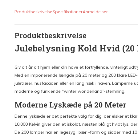
Produktbeskrivelse
Specifikationer
Anmeldelser
Produktbeskrivelse
Julebelysning Kold Hvid (20
Giv dit år dit hjem eller din have et fortryllende, vinterligt
Med en imponerende længde på 20 meter og 200 klare LED-lys
juletræer, husfacaden eller en lang hæk i haven. Lamperne ud
moderne og funklende “winter wonderland”-stemning.
Moderne Lyskæde på 20 Meter
Denne lyskæde er det perfekte valg for dig, der elsker et kla
10.000 Kelvin giver den et iskoldt, næsten blåligt hvidt lys, de
De 200 lamper har en legesyg “bær”-form og sidder med 10 c