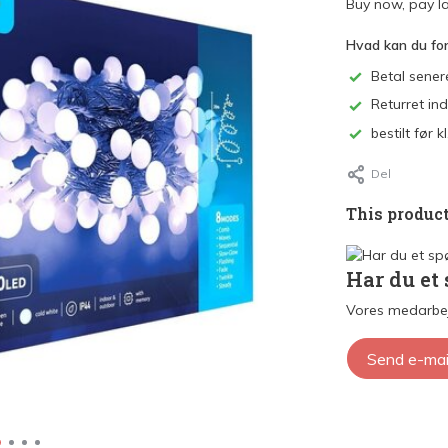
Buy now, pay la
Hvad kan du fo
Betal sener
Returret in
bestilt før
Del
This product
Har du et
Vores medarbej
Send e-mai