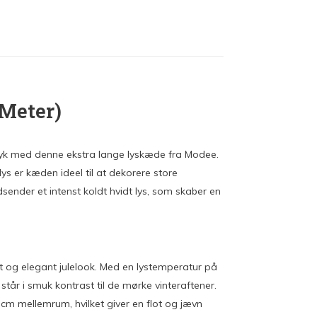
 Meter)
 udtryk med denne ekstra lange lyskæde fra Modee.
 er kæden ideel til at dekorere store
sender et intenst koldt hvidt lys, som skaber en
rt og elegant julelook. Med en lystemperatur på
r står i smuk kontrast til de mørke vinteraftener.
m mellemrum, hvilket giver en flot og jævn