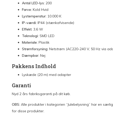
Antal LED-lys:
200
Farve:
Kold Hvid
Lystemperatur:
10.000 K
IP-værdi:
IP44 (stænkafvisende)
Effekt:
3,6 W
Teknologi:
SMD LED
Materiale:
Plastik
Strømforsyning:
Netstrøm (AC220-240 V, 50 Hz via ada
Dæmpbar:
Nej
Pakkens Indhold
Lyskæde (20 m) med adapter
Garanti
Nyd 2 års fabriks­garanti på dit køb.
OBS:
Alle produkter i kategorien “Julebelysning” har en særli
for disse produkter.