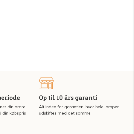
periode
Op til 10 års garanti
rner din ordre
Alt inden for garantien, hvor hele lampen
å din købspris
udskiftes med det samme.