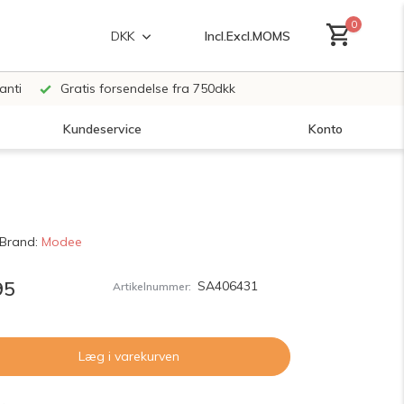
0
Incl.
Excl.
MOMS
DKK
anti
Gratis forsendelse fra 750dkk
Kundeservice
Konto
Opret en konto
Brand:
Modee
Opret en konto
95
SA406431
Artikelnummer:
Læg i varekurven