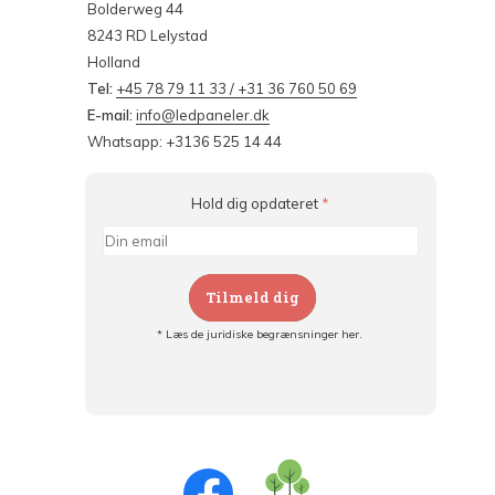
Bolderweg 44
8243 RD Lelystad
Holland
Tel:
+45 78 79 11 33 / +31 36 760 50 69
E-mail:
info@ledpaneler.dk
Whatsapp: +3136 525 14 44
Hold dig opdateret
*
Tilmeld dig
* Læs de juridiske begrænsninger her.
Tilmeld dig og:
- Hold dig informeret om alle kampagner
- Få personlige tilbud
- Læs om den seneste udvikling