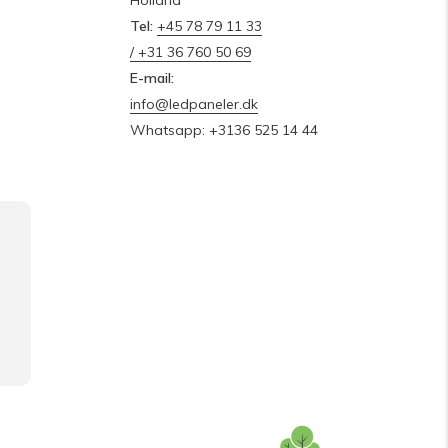
Holland
Tel:
+45 78 79 11 33
/ +31 36 760 50 69
E-mail:
info@ledpaneler.dk
Whatsapp: +3136 525 14 44