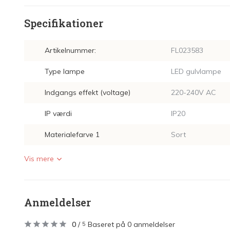
Specifikationer
Artikelnummer:
FL023583
Type lampe
LED gulvlampe
Indgangs effekt (voltage)
220-240V AC
IP værdi
IP20
Materialefarve 1
Sort
Vis mere
Anmeldelser
0
/
Baseret på 0 anmeldelser
5