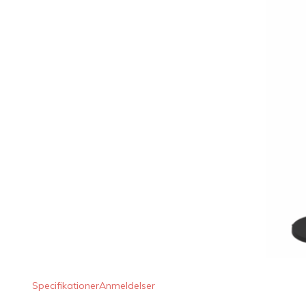
LED Lysstofrør
LED High Bay Industrilamper
LED Projektørlamper
LED Udendørsbelysning
LED Smart Belysning
LED-strips og LED Lysslanger
Installationsmateriale og tilbehør
Udsalgs produkter
Specifikationer
Anmeldelser