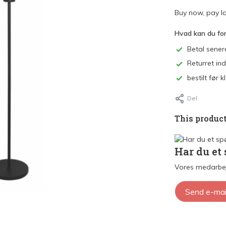
Buy now, pay la
Hvad kan du fo
Betal sener
Returret in
bestilt før
Del
This product
Har du et
Vores medarbej
Send e-mai