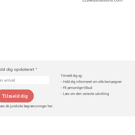
Lcbledsolutions.com
old dig opdateret
*
Tilmeld dig og:
- Hold dig informeret om alle kampagner
- Få personlige tilbud
- Læs om den seneste udvikling
Tilmeld dig
Læs de juridiske begrænsninger her.