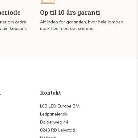
periode
Op til 10 års garanti
rner din ordre
Alt inden for garantien, hvor hele lampen
å din købspris
udskiftes med det samme.
.
Kontakt
LCB LED Europe B.V.
Ledpaneler.dk
Bolderweg 44
8243 RD Lelystad