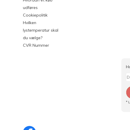
Hvordan et køb
udføres
Cookiepolitik
Hvilken
lystemperatur skal
du vælge?
CVR Nummer
H
* 