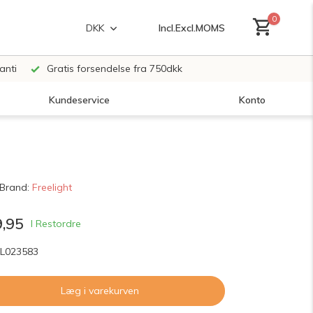
0
Incl.
Excl.
MOMS
DKK
anti
Gratis forsendelse fra 750dkk
Kundeservice
Konto
Opret en konto
Brand:
Freelight
Opret en konto
,95
I Restordre
FL023583
Læg i varekurven