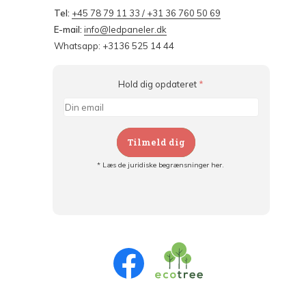
Tel:
+45 78 79 11 33 / +31 36 760 50 69
E-mail:
info@ledpaneler.dk
Whatsapp: +3136 525 14 44
Hold dig opdateret
*
Tilmeld dig
* Læs de juridiske begrænsninger her.
Tilmeld dig og:
- Hold dig informeret om alle kampagner
- Få personlige tilbud
- Læs om den seneste udvikling